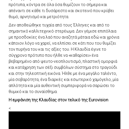
πρότυπα, κόντρα σε όλα όσα θυμίζουν το σήμερα και
απέναντι σε κάθε τι δυσάρεστο και σκοτεινό που κρύβει
θυμό, αρνητισμό και μετριότητα.
Δεν αποθεώθηκε τυχαία από τους Έλληνες και από το
σημαντικό καλλιτεχνικό στερέωμα. Δεν γέμισε επιπόλαια
με προσδοκίες ένα λαό που αναζητά μάταια εδώ και χρόνια
κάποιον λόγο να χαρεί, να ελπίσει σε κάτι που του θυμίζει
τον πυρήνα του και τις αξίες του. Η Κλαυδία έγινε το
σύγχρονο πρότυπο που ήλθε να «καθαρίσει» ένα
βεβαρημένο από ψευτο-νεοπλουτισμό, πλαστική ομορφιά
και κατάχρηση των σέξι συμβόλων σύστημα στο τραγούδι
και στην τηλεοπτική εικόνα. Ήλθε με ένα μεγάλο ταλέντο,
μία σοβαρότητα, ένα διαρκές και εσωτερικό χαμόγελο, μία
απλότητα και μία αυθεντική συμπεριφορά να σαρώσει το
θυμικό και το συναίσθημα.
Η εμφάνιση της Κλαυδίας στον τελικό της Eurovision
<