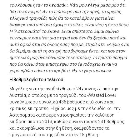
του κόσμου ήταν το κερασάκι. Κάτι μου έλεγε μέσα μου ότι
“θα το κάνουμε”. Αν το πιάσουμε από την αρχή, το αμιγώς
ελληνικό τραγούδι, πώς θα το καταλάβουν γιατί είναι
διαφορετικό από όσα έχουμε στείλει, είναι νίκη η έκτη θέση.
Η “Αστερομάτα” το έκανε. Είναι απίστευτο. Είμαι αιώνια
ευγνώμων και είναι μια στιγμή που δεν θα ξεχάσω ποτέ και
αυτό οφείλεται σε όλους εσάς που με στηρίξατε. «Αύριο εγώ
θα θυμάμαι αυτή τη στιγμή που βγήκαμε έκτοι και που στον
ημιτελικό μας ανακοίνωσαν τελευταίους. Το πρώτο πράγμα
που θα κάνω όταν επιστρέψω στο ξενοδοχείο είναι να
χοροπηδάω πάνω στο κρεβάτι. Θα τα γιορτάσουμε».
Η βαθμολογία του τελικού
Μεγάλος νικητής αναδείχθηκε ο 24χρονος JJ από την
Αυστρία, ο οποίος με το τραγούδι του «Wasted Love»
συγκέντρωσε συνολικά 436 βαθμούς από κοινό και
κριτικές επιτροπές. Η χώρα μας με την Κλαυδία και την
Αστερομάτα κατάφερε να ισοφαρίσει την καλύτερη
επίδοση από το 2013, καθώς συγκέντρωσε 231 βαθμούς
και σκαρφάλωσε στην 6η θέση, διαψεύδοντας τα
προγνωστικά που της έδιναν στην 15η θέση.