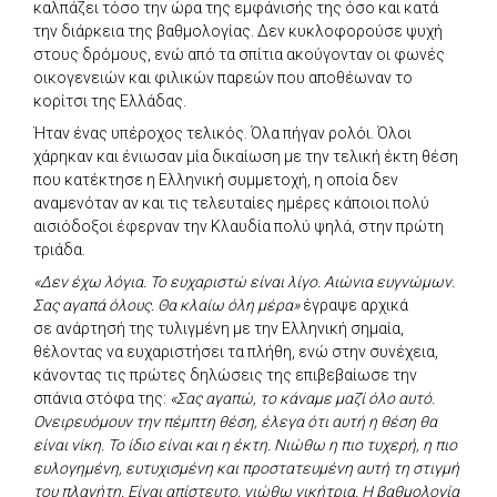
καλπάζει τόσο την ώρα της εμφάνισής της όσο και κατά
την διάρκεια της βαθμολογίας. Δεν κυκλοφορούσε ψυχή
στους δρόμους, ενώ από τα σπίτια ακούγονταν οι φωνές
οικογενειών και φιλικών παρεών που αποθέωναν το
κορίτσι της Ελλάδας.
Ήταν ένας υπέροχος τελικός. Όλα πήγαν ρολόι. Όλοι
χάρηκαν και ένιωσαν μία δικαίωση με την τελική έκτη θέση
που κατέκτησε η Ελληνική συμμετοχή, η οποία δεν
αναμενόταν αν και τις τελευταίες ημέρες κάποιοι πολύ
αισιόδοξοι έφερναν την Κλαυδία πολύ ψηλά, στην πρώτη
τριάδα.
«Δεν έχω λόγια. Το ευχαριστώ είναι λίγο. Αιώνια ευγνώμων.
Σας αγαπά όλους. Θα κλαίω όλη μέρα»
έγραψε αρχικά
σε ανάρτησή της τυλιγμένη με την Ελληνική σημαία,
θέλοντας να ευχαριστήσει τα πλήθη, ενώ στην συνέχεια,
κάνοντας τις πρώτες δηλώσεις της επιβεβαίωσε την
σπάνια στόφα της:
«Σας αγαπώ, το κάναμε μαζί όλο αυτό.
Ονειρευόμουν την πέμπτη θέση, έλεγα ότι αυτή η θέση θα
είναι νίκη. Το ίδιο είναι και η έκτη. Νιώθω η πιο τυχερή, η πιο
ευλογημένη, ευτυχισμένη και προστατευμένη αυτή τη στιγμή
του πλανήτη. Είναι απίστευτο, νιώθω νικήτρια. Η βαθμολογία