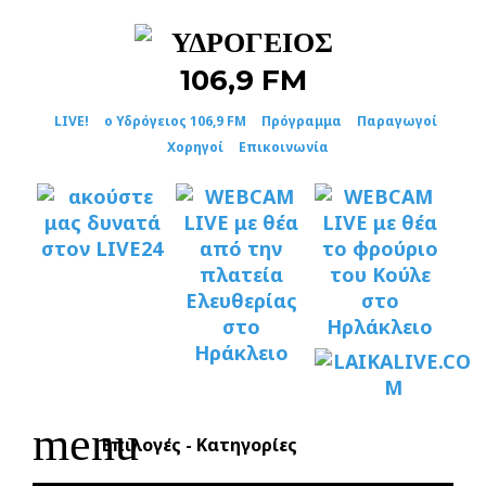
Skip
to
content
LIVE!
ο Υδρόγειος 106,9 FM
Πρόγραμμα
Παραγωγοί
Χορηγοί
Επικοινωνία
menu
Επιλογές - Κατηγορίες