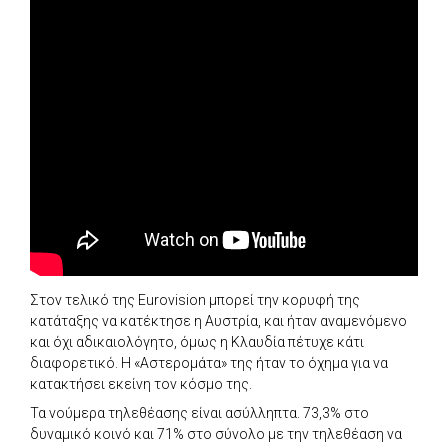
Στον τελικό της Eurovision μπορεί την κορυφή της
κατάταξης να κατέκτησε η Αυστρία, και ήταν αναμενόμενο
και όχι αδικαιολόγητο, όμως η Κλαυδία πέτυχε κάτι
διαφορετικό. Η «Αστερομάτα» της ήταν το όχημα για να
κατακτήσει εκείνη τον κόσμο της.
Τα νούμερα τηλεθέασης είναι ασύλληπτα. 73,3% στο
δυναμικό κοινό και 71% στο σύνολο με την τηλεθέαση να