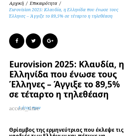
Αρχική
/
Επικαιρότητα
/
Eurovision 2025: Κλαυδία, η Ελληνίδα που ένωσε τους
Έλληνες – Άγγιξε το 89,5% σε τέταρτο η τηλεθέαση
Facebook
Twitter
Google+
Eurovision 2025: Κλαυδία, η
Ελληνίδα που ένωσε τους
Έλληνες – Άγγιξε το 89,5%
σε τέταρτο η τηλεθέαση
access_time
1 έτος πριν
Θρίαμβος της ερμηνεύτριας που έκλεψε τις
καρδιές των Ελλήνων και πέτυχε να