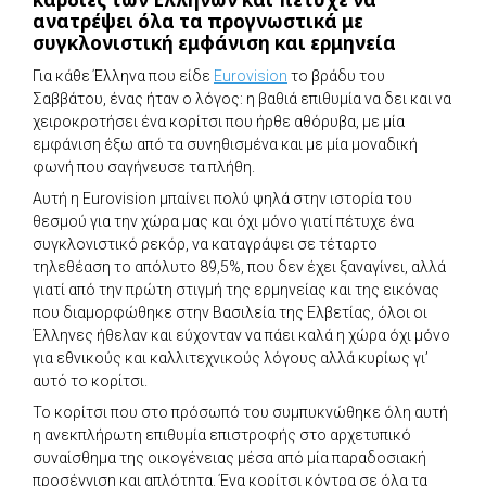
ανατρέψει όλα τα προγνωστικά με
συγκλονιστική εμφάνιση και ερμηνεία
Για κάθε Έλληνα που είδε
Eurovision
το βράδυ του
Σαββάτου, ένας ήταν ο λόγος: η βαθιά επιθυμία να δει και να
χειροκροτήσει ένα κορίτσι που ήρθε αθόρυβα, με μία
εμφάνιση έξω από τα συνηθισμένα και με μία μοναδική
φωνή που σαγήνευσε τα πλήθη.
Αυτή η Eurovision μπαίνει πολύ ψηλά στην ιστορία του
θεσμού για την χώρα μας και όχι μόνο γιατί πέτυχε ένα
συγκλονιστικό ρεκόρ, να καταγράψει σε τέταρτο
τηλεθέαση το απόλυτο 89,5%, που δεν έχει ξαναγίνει, αλλά
γιατί από την πρώτη στιγμή της ερμηνείας και της εικόνας
που διαμορφώθηκε στην Βασιλεία της Ελβετίας, όλοι οι
Έλληνες ήθελαν και εύχονταν να πάει καλά η χώρα όχι μόνο
για εθνικούς και καλλιτεχνικούς λόγους αλλά κυρίως γι’
αυτό το κορίτσι.
Το κορίτσι που στο πρόσωπό του συμπυκνώθηκε όλη αυτή
η ανεκπλήρωτη επιθυμία επιστροφής στο αρχετυπικό
συναίσθημα της οικογένειας μέσα από μία παραδοσιακή
προσέγγιση και απλότητα. Ένα κορίτσι κόντρα σε όλα τα