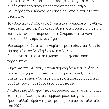
Ο κόουτς δεν μιλιέται και αποφασίζει να φύγει από την
ομάδα στην οποία τον έφερε πρώτο προπονητή ο
κουμπάρος του Γιώργος Μαλάκος, τον οποίο αναζητά στο
τηλέφωνο.
Τον βρίσκει καθ’ οδόν να οδηγεί από την Λάρισα στην Αθήνα
κάπου έξω από την Λαμία, του εξηγεί ότι φταίει για την ήττα
και την εικόνα που παρουσίασε η Ολύμπια καταλήγοντας
στο ότι μάλλον πρέπει να φύγει.
«Βρισκόμουν έξω από την Λαμία και μου ήρθε νταμπλάς» θα
πει αρχικά στον Βασίλη Σκουντή ο Μαλάκος που
διαισθάνεται ότι ο Μπαρτζώκας πήρε την απόφαση
παρορμητικά.
«Πηγαίνω στην Αθήνα για πολύ σοβαρή δουλειά και δεν θα
με κάνεις ν γυρίσω πίσω» του είπε πριν καταλήξει στην
ατάκα που έμεινε: «Να ξέρεις ότι εγώ μπορεί να φύγω από
ομάδα (ήταν ο πρόεδρος) εσύ όμως ποτέ».
Αντίθετα μια άλλη φυγή που αφορούσε παίκτη στην οποία ο
κόουτς για άλλους έπαιξε έμμεσο ρόλο και για έτερους
άμεσο, άλλαξε άρδην τις ισορροπίες το «καυτό» καλοκαίρι
του 2023.