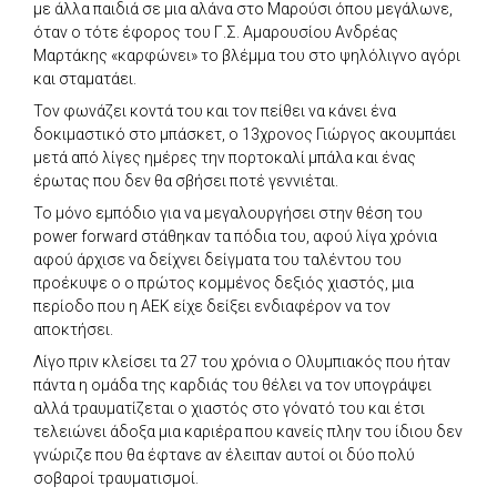
με άλλα παιδιά σε μια αλάνα στο Μαρούσι όπου μεγάλωνε,
όταν ο τότε έφορος του Γ.Σ. Αμαρουσίου Ανδρέας
Μαρτάκης «καρφώνει» το βλέμμα του στο ψηλόλιγνο αγόρι
και σταματάει.
Τον φωνάζει κοντά του και τον πείθει να κάνει ένα
δοκιμαστικό στο μπάσκετ, ο 13χρονος Γιώργος ακουμπάει
μετά από λίγες ημέρες την πορτοκαλί μπάλα και ένας
έρωτας που δεν θα σβήσει ποτέ γεννιέται.
Το μόνο εμπόδιο για να μεγαλουργήσει στην θέση του
power forward στάθηκαν τα πόδια του, αφού λίγα χρόνια
αφού άρχισε να δείχνει δείγματα του ταλέντου του
προέκυψε ο ο πρώτος κομμένος δεξιός χιαστός, μια
περίοδο που η ΑΕΚ είχε δείξει ενδιαφέρον να τον
αποκτήσει.
Λίγο πριν κλείσει τα 27 του χρόνια ο Ολυμπιακός που ήταν
πάντα η ομάδα της καρδιάς του θέλει να τον υπογράψει
αλλά τραυματίζεται ο χιαστός στο γόνατό του και έτσι
τελειώνει άδοξα μια καριέρα που κανείς πλην του ίδιου δεν
γνώριζε που θα έφτανε αν έλειπαν αυτοί οι δύο πολύ
σοβαροί τραυματισμοί.