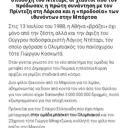
πρόδωσαν, η πρώτη συνάντηση με τον
Πρίντεζη στη Λάρισα και η «προδοσία» των
ιθυνόντων στην Μπάρτσα
Στις 13 Ιουλίου του 1988, η Αθήνα «βράζει» όχι
μόνο από την ζέστη, αλλά και την άφιξη του
Ούγγρου ποδοσφαιριστή Λάγιος Ντέταρι, τον
οποίο αγόρασε ο Ολυμπιακός του πανίσχυρου
τότε Γιώργου Κοσκωτά.
Όταν γίνεται γνωστό ότι το νέο απόκτημα της ομάδας θα
μεταβεί στο Δημαρχείο του Πειραιά, η πλατεία Κοραή
αρχίζει να γεμίζει σταδιακά από κόσμο.
Δυο φίλοι ξεκινούν από το Μαρούσι για το λιμάνι,
αδημονώντας να δουν από κοντά τον νέο άσο του Θρύλου
για τον οποίο είχαν δαπανηθεί 3.000.000.000 δραχμές, ποσό
εξωπραγματικό για την εποχή εκείνη.
Πρόκειται για τον Σταύρο Ελληνιάδη που έχει πάρει
μεταγραφή
στην ομάδα μπάσκετ του Ολυμπιακού
και τον
23χρονο τότε Γιώργο Μπαρτζώκα, κολλητό του φίλο που
παίζει στο Μαρούσι.