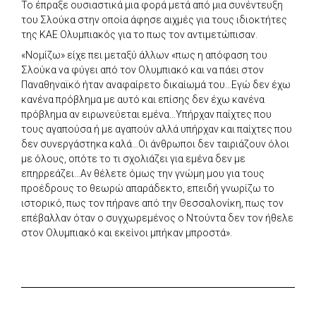
Το έπραξε ουσιαστικά μια φορά μετά από μια συνέντευξη
του Σλούκα στην οποία άφησε αιχμές για τους ιδιοκτήτες
της ΚΑΕ Ολυμπιακός για το πως τον αντιμετώπισαν.
«Νομίζω» είχε πει μεταξύ άλλων «πως η απόφαση του
Σλούκα να φύγει από τον Ολυμπιακό και να πάει στον
Παναθηναϊκό ήταν αναφαίρετο δικαίωμά του…Εγώ δεν έχω
κανένα πρόβλημα με αυτό και επίσης δεν έχω κανένα
πρόβλημα αν ειρωνεύεται εμένα…Υπήρχαν παίχτες που
τους αγαπούσα ή με αγαπούν αλλά υπήρχαν και παίχτες που
δεν συνεργάστηκα καλά…Οι άνθρωποι δεν ταιριάζουν όλοι
με όλους, οπότε το τι σχολιάζει για εμένα δεν με
επηρρεάζει…Αν θέλετε όμως την γνώμη μου για τους
προέδρους το θεωρώ απαράδεκτο, επειδή γνωρίζω το
ιστορικό, πως τον πήρανε από την Θεσσαλονίκη, πως τον
επέβαλλαν όταν ο συγχωρεμένος ο Ντούντα δεν τον ήθελε
στον Ολυμπιακό και εκείνοι μπήκαν μπροστά».