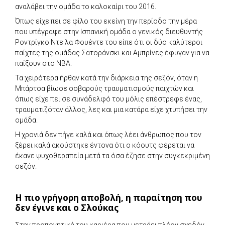
αναλάβει την ομάδα το καλοκαίρι του 2016.
Όπως είχε πει σε φίλο του εκείνη την περίοδο την μέρα
που υπέγραψε στην Ισπανική ομάδα ο γενικός διευθυντής
Ροντρίγκο Ντε λα Φουέντε του είπε ότι οι δύο καλύτεροι
παίχτες της ομάδας Σατοράνσκι και Αμπρίνες έφυγαν για να
παίξουν στο NBA.
Τα χειρότερα ήρθαν κατά την διάρκεια της σεζόν, όταν η
Μπάρτσα βίωσε σοβαρούς τραυματισμούς παιχτών και
όπως είχε πει σε συνάδελφό του μόλις επέστρεφε ένας,
τραυματιζόταν άλλος, λες και μια κατάρα είχε χτυπήσει την
ομάδα.
Η χρονιά δεν πήγε καλά και όπως λέει άνθρωπος που τον
ξέρει καλά ακούστηκε έντονα ότι ο κόουτς φέρεται να
έκανε ψυχοθεραπεία μετά τα όσα έζησε στην συγκεκριμένη
σεζόν.
Η πιο γρήγορη αποβολή, η παραίτηση που
δεν έγινε και ο Σλούκας