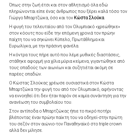
Όπως στην ζωή έτσι και στον αθλητισμό όλα εδώ
πληρώνονται είπε ένας άνθρωπος που ξέρει καλά τόσο τον
Γιώργο Μπαρτζώκα, όσο και τον
Κώστα Σλούκα
.
Η φυγή του τελευταίου από τον Ολυμπιακό «χρεώθηκε»
στον κόουτς που είδε την επόμενη χρονιά τον πρώην
παίχτη του να σηκώνει Κύπελο, Πρωτάθλημα και
Ευρωλίγκα, με την πράσινη φανέλα.
Η κόντρα τους πήρε αυτό που λέμε μυθικές διαστάσεις,
στάθηκε αφορμή για χίλια μύρια κείμενα, γιγαντώθηκε από
τους οπαδούς των αιωνίων και συζητιέται ακόμη σε
παρέες οπαδών.
Ο Κώστας Σλούκας χρέωσε ουσιαστικά στον Κώστα
Μπαρτζώκα την φυγή του από τον Ολυμπιακό, αφήνοντας
να εννοηθεί ότι δεν ήταν παρόν σε καμία συνάντηση για την
ανανέωση του συμβολαίου του.
Στον αντίποδα ο Μπαρτζώκας ήπιε το πικρό ποτήρι
βλέποντας έναν πρώην παίκτη του να οδηγεί-στην πρώτη
του σεζόν στον αιώνιο-τον Παναθηναϊκό στο triple crown
αλλά δεν μίλησε.