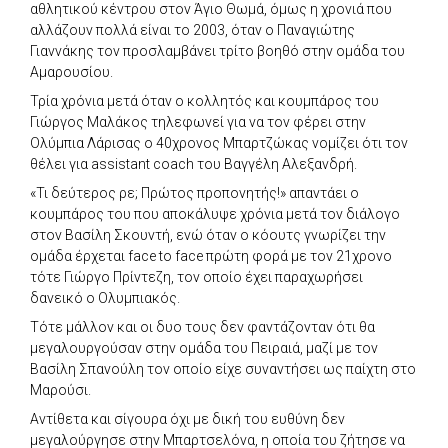
αθλητικού κέντρου στον Άγιο Θωμά, όμως η χρονιά που
αλλάζουν πολλά είναι το 2003, όταν ο Παναγιώτης
Γιαννάκης τον προσλαμβάνει τρίτο βοηθό στην ομάδα του
Αμαρουσίου.
Τρία χρόνια μετά όταν ο κολλητός και κουμπάρος του
Γιώργος Μαλάκος τηλεφωνεί για να τον φέρει στην
Ολύμπια Λάρισας ο 40χρονος Μπαρτζώκας νομίζει ότι τον
θέλει για assistant coach του Βαγγέλη Αλεξανδρή.
«Τι δεύτερος ρε; Πρώτος προπονητής!» απαντάει ο
κουμπάρος του που αποκάλυψε χρόνια μετά τον διάλογο
στον Βασίλη Σκουντή, ενώ όταν ο κόουτς γνωρίζει την
ομάδα έρχεται face to face πρώτη φορά με τον 21χρονο
τότε Γιώργο Πρίντεζη, τον οποίο έχει παραχωρήσει
δανεικό ο Ολυμπιακός.
Τότε μάλλον και οι δυο τους δεν φαντάζονταν ότι θα
μεγαλουργούσαν στην ομάδα του Πειραιά, μαζί με τον
Βασίλη Σπανούλη τον οποίο είχε συναντήσει ως παίχτη στο
Μαρούσι.
Αντίθετα και σίγουρα όχι με δική του ευθύνη δεν
μεγαλούργησε στην Μπαρτσελόνα, η οποία του ζήτησε να