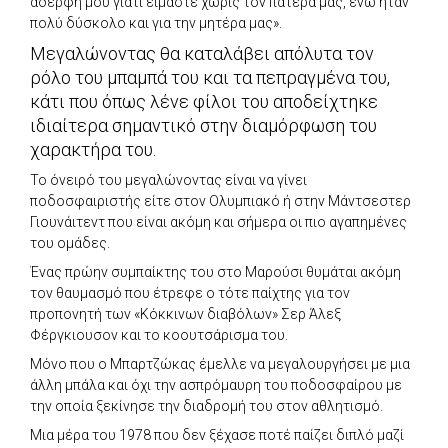
αδερφή μου γιατί είμαστε χωρίς τον πατέρα μας, ενώ ήταν
πολύ δύσκολο και για την μητέρα μας».
Μεγαλώνοντας θα καταλάβει απόλυτα τον
ρόλο του μπαμπά του και τα πεπραγμένα του,
κάτι που όπως λένε φίλοι του αποδείχτηκε
ιδιαίτερα σημαντικό στην διαμόρφωση του
χαρακτήρα του.
Το όνειρό του μεγαλώνοντας είναι να γίνει
ποδοσφαιριστής είτε στον Ολυμπιακό ή στην Μάντσεστερ
Γιουνάιτεντ που είναι ακόμη και σήμερα οι πιο αγαπημένες
του ομάδες.
Ένας πρώην συμπαίκτης του στο Μαρούσι θυμάται ακόμη
τον θαυμασμό που έτρεφε ο τότε παίχτης για τον
προπονητή των «Κόκκινων διαβόλων» Σερ Άλεξ
Φέργκιουσον και το κοουτσάρισμα του.
Μόνο που ο Μπαρτζώκας έμελλε να μεγαλουργήσει με μια
άλλη μπάλα και όχι την ασπρόμαυρη του ποδοσφαίρου με
την οποία ξεκίνησε την διαδρομή του στον αθλητισμό.
Μια μέρα του 1978 που δεν ξέχασε ποτέ παίζει διπλό μαζί