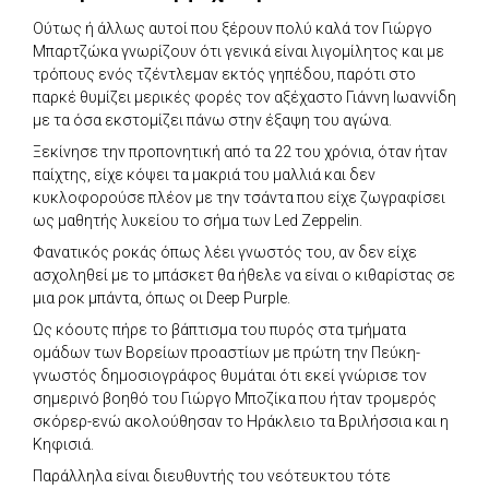
Ούτως ή άλλως αυτοί που ξέρουν πολύ καλά τον Γιώργο
Μπαρτζώκα γνωρίζουν ότι γενικά είναι λιγομίλητος και με
τρόπους ενός τζέντλεμαν εκτός γηπέδου, παρότι στο
παρκέ θυμίζει μερικές φορές τον αξέχαστο Γιάννη Ιωαννίδη
με τα όσα εκστομίζει πάνω στην έξαψη του αγώνα.
Ξεκίνησε την προπονητική από τα 22 του χρόνια, όταν ήταν
παίχτης, είχε κόψει τα μακριά του μαλλιά και δεν
κυκλοφορούσε πλέον με την τσάντα που είχε ζωγραφίσει
ως μαθητής λυκείου το σήμα των Led Zeppelin.
Φανατικός ροκάς όπως λέει γνωστός του, αν δεν είχε
ασχοληθεί με το μπάσκετ θα ήθελε να είναι ο κιθαρίστας σε
μια ροκ μπάντα, όπως οι Deep Purple.
Ως κόουτς πήρε το βάπτισμα του πυρός στα τμήματα
ομάδων των Βορείων προαστίων με πρώτη την Πεύκη-
γνωστός δημοσιογράφος θυμάται ότι εκεί γνώρισε τον
σημερινό βοηθό του Γιώργο Μποζίκα που ήταν τρομερός
σκόρερ-ενώ ακολούθησαν το Ηράκλειο τα Βριλήσσια και η
Κηφισιά.
Παράλληλα είναι διευθυντής του νεότευκτου τότε