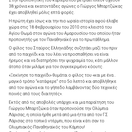
Στην προπονητική του καριέρα που μετράει πλέον σχεδόν
38 χρόνια και εκατοντάδες αγώνες ο Γιώργος Μπαρτζώκας
έχει αποβληθεί μόλις επτά φορές.
Η πρώτη έχει ίσως και την πιο ωραία ιστορία αφού έλαβε
χώρα στις 18 Φεβρουαρίου του 2010 στο κλειστό του
Αγίου Θωμά στον αγώνα του Αμαρουσίου-του οποίου ήταν
προπονητής-με τον Παναθηναϊκό για το πρωτάθλημα.
Ο φίλος του Σταύρος Ελληνιάδης συζητάει μαζί του πριν
από το παιχνίδι και του λέει να προσπαθήσει να είναι
ήρεμος και να διατηρήσει την ψυχραιμία του, κάτι μάλλον
άτοπο όταν μιλάμε για τον συγκεκριμένο κόουτς.
«Ξεκίνησε το παιχνίδι» θυμάται ο φίλος του «και με ένα…
μαγικό τρόπο “κατάφερε” στο 5ο λεπτό και αποβλήθηκε
από τον αγώνα και το γήπεδο λαμβάνοντας δύο τεχνικές
ποινές από τους διαιτητές».
Εκτός από τις αποβολές υπάρχει και μια παραίτηση του
Γιώργου Μπαρτζώκα όταν προπονούσε την Ολύμπια
Λάρισας, η οποία ήρθε μετά από μια ήττα από τον ΓΣ
Λάρισας στο τοπικό ντέρμπι, που είναι κάτι σαν το
Ολυμπιακός-Παναθηναϊκός του Κάμπου!