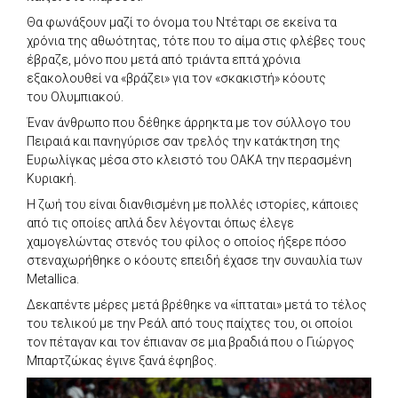
Θα φωνάξουν μαζί το όνομα του Ντέταρι σε εκείνα τα
χρόνια της αθωότητας, τότε που το αίμα στις φλέβες τους
έβραζε, μόνο που μετά από τριάντα επτά χρόνια
εξακολουθεί να «βράζει» για τον «σκακιστή» κόουτς
του Ολυμπιακού.
Έναν άνθρωπο που δέθηκε άρρηκτα με τον σύλλογο του
Πειραιά και πανηγύρισε σαν τρελός την κατάκτηση της
Ευρωλίγκας μέσα στο κλειστό του ΟΑΚΑ την περασμένη
Κυριακή.
Η ζωή του είναι διανθισμένη με πολλές ιστορίες, κάποιες
από τις οποίες απλά δεν λέγονται όπως έλεγε
χαμογελώντας στενός του φίλος ο οποίος ήξερε πόσο
στεναχωρήθηκε ο κόουτς επειδή έχασε την συναυλία των
Metallica.
Δεκαπέντε μέρες μετά βρέθηκε να «ίπταται» μετά το τέλος
του τελικού με την Ρεάλ από τους παίχτες του, οι οποίοι
τον πέταγαν και τον έπιαναν σε μια βραδιά που ο Γιώργος
Μπαρτζώκας έγινε ξανά έφηβος.