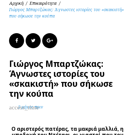
Αρχική
/
Επικαιρότητα
/
Γιώργος Μπαρτζώκας: Άγνωστες ιστορίες του «σκακιστή»
που σήκωσε την κούπα
Facebook
Twitter
Google+
Γιώργος Μπαρτζώκας:
Άγνωστες ιστορίες του
«σκακιστή» που σήκωσε
την κούπα
access_time
2 μήνες πριν
Ο αριστερός πατέρας, τα μακριά μαλλιά, η
υποδοχή του Ντέταρι, οι χιαστοί που τον