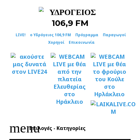
Skip
to
content
LIVE!
ο Υδρόγειος 106,9 FM
Πρόγραμμα
Παραγωγοί
Χορηγοί
Επικοινωνία
menu
Επιλογές - Κατηγορίες