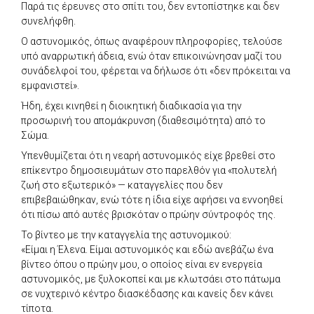
Παρά τις έρευνες στο σπίτι του, δεν εντοπίστηκε και δεν
συνελήφθη.
Ο αστυνομικός, όπως αναφέρουν πληροφορίες, τελούσε
υπό αναρρωτική άδεια, ενώ όταν επικοινώνησαν μαζί του
συνάδελφοί του, φέρεται να δήλωσε ότι «δεν πρόκειται να
εμφανιστεί».
Ήδη, έχει κινηθεί η διοικητική διαδικασία για την
προσωρινή του απομάκρυνση (διαθεσιμότητα) από το
Σώμα.
Υπενθυμίζεται ότι η νεαρή αστυνομικός είχε βρεθεί στο
επίκεντρο δημοσιευμάτων στο παρελθόν για «πολυτελή
ζωή στο εξωτερικό» — καταγγελίες που δεν
επιβεβαιώθηκαν, ενώ τότε η ίδια είχε αφήσει να εννοηθεί
ότι πίσω από αυτές βρισκόταν ο πρώην σύντροφός της.
Το βίντεο με την καταγγελία της αστυνομικού:
«Είμαι η Έλενα. Είμαι αστυνομικός και εδώ ανεβάζω ένα
βίντεο όπου ο πρώην μου, ο οποίος είναι εν ενεργεία
αστυνομικός, με ξυλοκοπεί και με κλωτσάει στο πάτωμα
σε νυχτερινό κέντρο διασκέδασης και κανείς δεν κάνει
τίποτα.