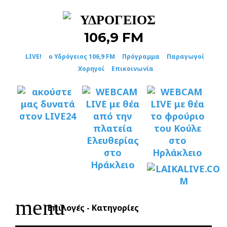
Skip
to
content
LIVE!
ο Υδρόγειος 106,9 FM
Πρόγραμμα
Παραγωγοί
Χορηγοί
Επικοινωνία
menu
Επιλογές - Κατηγορίες