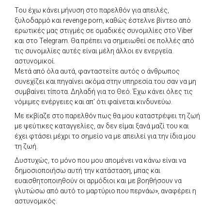
Του έχω κάνει μήνυση στο παρελθόν για απειλές,
ξυλοδαρμό και revenge porn, καθώς έστελνε βίντεο από
ερωτικές μας στιγμές σε ομαδικές συνομιλίες στο Viber
και στο Telegram. Θα πρέπει να σημειωθεί σε πολλές από
τις συνομιλίες αυτές είναι μέλη άλλοι εν ενεργεία
αστυνομικοί.
Μετά από όλα αυτά, φανταστείτε αυτός ο άνθρωπος
συνεχίζει και πηγαίνει ακόμα στην υπηρεσία του σαν να μη
συμβαίνει τίποτα. Δηλαδή για το Θεό. Έχω κάνει όλες τις
νόμιμες ενέργειες και απ’ ότι φαίνεται κινδυνεύω.
Με εκβίαζε στο παρελθόν πως θα μου καταστρέψει τη ζωή
με ψεύτικες καταγγελίες, αν δεν είμαι ξανά μαζί του και
έχει φτάσει μέχρι το σημείο να με απειλεί για την ίδια μου
τη ζωή.
Δυστυχώς, το μόνο που μου απομένει να κάνω είναι να
δημοσιοποιήσω αυτή την κατάσταση, μπας και
ευαισθητοποιηθούν οι αρμόδιοι και με βοηθήσουν να
γλυτώσω από αυτό το μαρτύριο που περνάω», αναφέρει η
αστυνομικός.