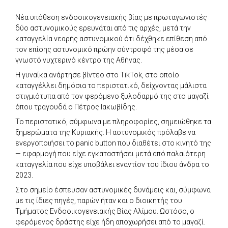
Νέα υπόθεση ενδοοικογενειακής βίας με πρωταγωνιστές
δύο αστυνομικούς ερευνάται από τις αρχές, μετά την
καταγγελία νεαρής αστυνομικού ότι δέχθηκε επίθεση από
τον επίσης αστυνομικό πρώην σύντροφό της μέσα σε
γνωστό νυχτερινό κέντρο της Αθήνας.
Η γυναίκα ανάρτησε βίντεο στο TikTok, στο οποίο
καταγγέλλει δημόσια το περιστατικό, δείχνοντας μάλιστα
στιγμιότυπα από τον φερόμενο ξυλοδαρμό της στο μαγαζί
όπου τραγουδά ο Πέτρος Ιακωβίδης.
Το περιστατικό, σύμφωνα με πληροφορίες, σημειώθηκε τα
ξημερώματα της Κυριακής. Η αστυνομικός πρόλαβε να
ενεργοποιήσει το panic button που διαθέτει στο κινητό της
— εφαρμογή που είχε εγκαταστήσει μετά από παλαιότερη
καταγγελία που είχε υποβάλει εναντίον του ίδιου άνδρα το
2023.
Στο σημείο έσπευσαν αστυνομικές δυνάμεις και, σύμφωνα
με τις ίδιες πηγές, παρών ήταν και ο διοικητής του
Τμήματος Ενδοοικογενειακής Βίας Αλίμου. Ωστόσο, ο
φερόμενος δράστης είχε ήδη αποχωρήσει από το μαγαζί.