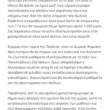
πρόστιμο για όσους υπερβαίνουν τα 50 χλμ. την ώρα, οι
οδηγοί θα πρέπει να έχουν μαζί τους νόμιμα έγγραφα
ταυτοποίησης και αποδεικτικό ασφάλισης που είναι
υποχρεωτική. Από την άλλη, εταιρείες που πωλούν,
διαθέτουν ή εκμισθώνουν ηλεκτρικό πατίνι σε άτομα κάτω
των 17 ετών θα τιμωρούνται με πρόστιμο ύψους 1.000 ευρώ.
Σας παρακαλώ όλους να είστε ιδιαίτερα προσεκτικοί όταν
χρησιμοποιείτε ηλεκτρικά πατίνια. Δεν είναι παιχνίδι.
Έρχομαι στον τομέα της Παιδείας, όπου το δωρεάν Ψηφιακό
Φροντιστήριο θα λειτουργεί και τον Ιούλιο και τον Αύγουστο.
Τα «ζωντανά» μαθήματα ολοκληρώθηκαν με τη λήξη των
Πανελλαδικών Εξετάσεων, όμως αποφασίσαμε η
πλατφόρμα να μείνει ανοιχτή και να παρέχει ελεύθερη
πρόσβαση σε χιλιάδες ώρες εκπαιδευτικού περιεχομένου,
επαναλήψεις, διαγωνίσματα και βιντεοσκοπημένα μαθήματα
για την προετοιμασία των παιδιών.
Παράλληλα, από τη νέα σχολική χρονιά προχωρούμε σε
σημαντικές αλλαγές στο σχολικό δίκτυο της χώρας, ώστε να
ανταποκρίνεται καλύτερα στις ανάγκες των μαθητών και
στις δημογραφικές εξελίξεις κάθε περιοχής. Έτσι λοιπόν,