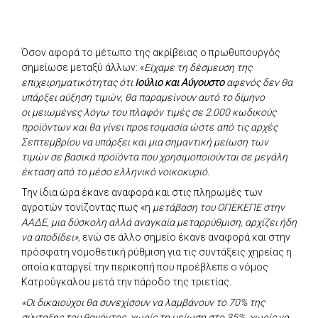
Όσον αφορά το μέτωπο της ακρίβειας ο πρωθυπουργός
σημείωσε μεταξύ άλλων: «
Είχαμε τη δέσμευση της
επιχειρηματικότητας ότι
Ιούλιο και Αύγουστο
αφενός δεν θα
υπάρξει αύξηση τιμών, θα παραμείνουν αυτό το δίμηνο
οι μειωμένες λόγω του πλαφόν τιμές σε 2.000 κωδικούς
προϊόντων και θα γίνει προετοιμασία ώστε από τις αρχές
Σεπτεμβρίου να υπάρξει και μια σημαντική μείωση των
τιμών σε βασικά προϊόντα που χρησιμοποιούνται σε μεγάλη
έκταση από το μέσο ελληνικό νοικοκυριό.
Την ίδια ώρα έκανε αναφορά και στις πληρωμές των
αγροτών τονίζοντας πως «η
μετάβαση του ΟΠΕΚΕΠΕ στην
ΑΑΔΕ, μια δύσκολη αλλά αναγκαία μεταρρύθμιση, αρχίζει ήδη
να αποδίδει»,
ενώ σε άλλο σημείο έκανε αναφορά και στην
πρόσφατη νομοθετική ρύθμιση για τις συντάξεις χηρείας η
οποία καταργεί την περικοπή που προέβλεπε ο νόμος
Κατρούγκαλου μετά την πάροδο της τριετίας
.
«Οι δικαιούχοι θα συνεχίσουν να λαμβάνουν το 70% της
σύνταξης του θανόντος, χωρίς τη μείωση στο 35%, χωρίς να