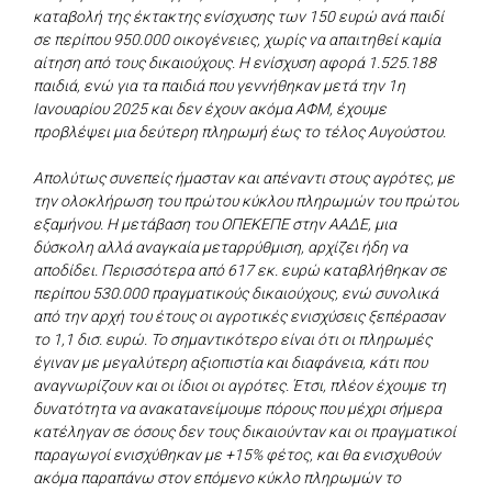
καταβολή της έκτακτης ενίσχυσης των 150 ευρώ ανά παιδί
σε περίπου 950.000 οικογένειες, χωρίς να απαιτηθεί καμία
αίτηση από τους δικαιούχους. Η ενίσχυση αφορά 1.525.188
παιδιά, ενώ για τα παιδιά που γεννήθηκαν μετά την 1η
Ιανουαρίου 2025 και δεν έχουν ακόμα ΑΦΜ, έχουμε
προβλέψει μια δεύτερη πληρωμή έως το τέλος Αυγούστου.
Απολύτως συνεπείς ήμασταν και απέναντι στους αγρότες, με
την ολοκλήρωση του πρώτου κύκλου πληρωμών του πρώτου
εξαμήνου. Η μετάβαση του ΟΠΕΚΕΠΕ στην ΑΑΔΕ, μια
δύσκολη αλλά αναγκαία μεταρρύθμιση, αρχίζει ήδη να
αποδίδει. Περισσότερα από 617 εκ. ευρώ καταβλήθηκαν σε
περίπου 530.000 πραγματικούς δικαιούχους, ενώ συνολικά
από την αρχή του έτους οι αγροτικές ενισχύσεις ξεπέρασαν
το 1,1 δισ. ευρώ. Το σημαντικότερο είναι ότι οι πληρωμές
έγιναν με μεγαλύτερη αξιοπιστία και διαφάνεια, κάτι που
αναγνωρίζουν και οι ίδιοι οι αγρότες. Έτσι, πλέον έχουμε τη
δυνατότητα να ανακατανείμουμε πόρους που μέχρι σήμερα
κατέληγαν σε όσους δεν τους δικαιούνταν και οι πραγματικοί
παραγωγοί ενισχύθηκαν με +15% φέτος, και θα ενισχυθούν
ακόμα παραπάνω στον επόμενο κύκλο πληρωμών το