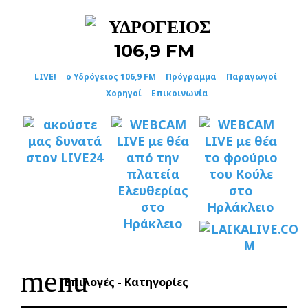
Skip
to
content
LIVE!
ο Υδρόγειος 106,9 FM
Πρόγραμμα
Παραγωγοί
Χορηγοί
Επικοινωνία
menu
Επιλογές - Κατηγορίες