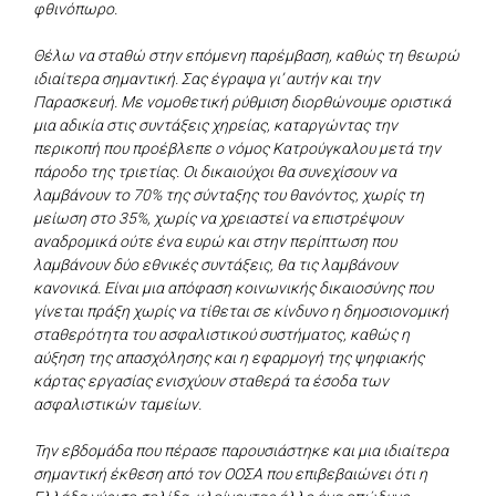
φθινόπωρο.
Θέλω να σταθώ στην επόμενη παρέμβαση, καθώς τη θεωρώ
ιδιαίτερα σημαντική. Σας έγραψα γι’ αυτήν και την
Παρασκευή. Με νομοθετική ρύθμιση διορθώνουμε οριστικά
μια αδικία στις συντάξεις χηρείας, καταργώντας την
περικοπή που προέβλεπε ο νόμος Κατρούγκαλου μετά την
πάροδο της τριετίας. Οι δικαιούχοι θα συνεχίσουν να
λαμβάνουν το 70% της σύνταξης του θανόντος, χωρίς τη
μείωση στο 35%, χωρίς να χρειαστεί να επιστρέψουν
αναδρομικά ούτε ένα ευρώ και στην περίπτωση που
λαμβάνουν δύο εθνικές συντάξεις, θα τις λαμβάνουν
κανονικά. Είναι μια απόφαση κοινωνικής δικαιοσύνης που
γίνεται πράξη χωρίς να τίθεται σε κίνδυνο η δημοσιονομική
σταθερότητα του ασφαλιστικού συστήματος, καθώς η
αύξηση της απασχόλησης και η εφαρμογή της ψηφιακής
κάρτας εργασίας ενισχύουν σταθερά τα έσοδα των
ασφαλιστικών ταμείων.
Την εβδομάδα που πέρασε παρουσιάστηκε και μια ιδιαίτερα
σημαντική έκθεση από τον ΟΟΣΑ που επιβεβαιώνει ότι η