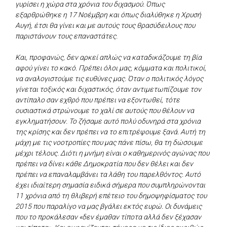
γυρίσει η χώρα στα χρόνια του διχασμού. Όπως
εξαρθρώθηκε η 17 Νοέμβρη και όπως διαλύθηκε η Χρυσή
Αυγή, έτσι θα γίνει και με αυτούς τους θρασύδειλους που
παριστάνουν τους επαναστάτες.
Και, προφανώς, δεν αρκεί απλώς να καταδικάζουμε τη βία
αφού γίνει το κακό. Πρέπει όλοι μας, κόμματα και πολιτικοί,
να αναλογιστούμε τις ευθύνες μας. Όταν ο πολιτικός λόγος
γίνεται τοξικός και διχαστικός, όταν αντιμετωπίζουμε τον
αντίπαλο σαν εχθρό που πρέπει να εξοντωθεί, τότε
ουσιαστικά στρώνουμε το χαλί σε αυτούς που θέλουν να
εγκληματήσουν. Το ζήσαμε αυτό πολύ οδυνηρά στα χρόνια
της κρίσης και δεν πρέπει να το επιτρέψουμε ξανά. Αυτή τη
μάχη με τις νοοτροπίες που μας πάνε πίσω, θα τη δώσουμε
μέχρι τέλους. Διότι η μνήμη είναι ο καθημερινός αγώνας που
πρέπει να δίνει κάθε Δημοκρατία που δεν θέλει και δεν
πρέπει να επαναλαμβάνει τα λάθη του παρελθόντος. Αυτό
έχει ιδιαίτερη σημασία ειδικά σήμερα που συμπληρώνονται
11 χρόνια από τη θλιβερή επέτειο του δημοψηφίσματος του
2015 που παραλίγο να μας βγάλει εκτός ευρώ. Οι δυνάμεις
που το προκάλεσαν «δεν έμαθαν τίποτα αλλά δεν ξέχασαν