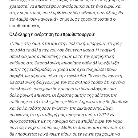
χρειαστεί να επιστρέψουν αναδρομικά ούτε ένα ευρώ και
στην περίπτωση που λαμβάνουν δύο εθνικές συντάξεις, θα
τις λαμβάνουν κανονικά»,
σημείωσε χαρακτηριστικά ο
πρωθυπουργός
.
Ολόκληρη η ανάρτηση του πρωθυπουργού:
«Όπως στη ζωή, έτσι και στην πολιτική, υπάρχουν στιγμές
που όλα τα άλλα περνούν σε δεύτερη μοίρα. Η τραγική
απώλεια μιας ανθρώπινης ζωής μετά την εμπρηστική
επίθεση στη Θεσσαλονίκη επισκίασε κάθε άλλη εξέλιξη
αυτής της εβδομάδας. Η χώρα μας έχει πληρώσει πολύ
ακριβά, με αίμα και πόνο, την τυφλή βία. Τα όσα έγιναν στη
Θεσσαλονίκη δείχνουν με τον πιο σκληρό τρόπο ότι κανένα
ιδεολογικό πρόσχημα δεν μπορεί να δικαιολογήσει μια
δολοφονική επίθεση. Οι δράστες αυτής της αδίστακτης
επίθεσης κατά στελεχών της Νέας Δημοκρατίας θα βρεθούν
και θα λογοδοτήσουν ενώπιον της Δικαιοσύνης. Είναι
προφανές ότι η σταθερή μας απόφαση από το 2019 να
συγκρουστούμε με την ανομία και να επιβάλουμε τον νόμο
παντού, ενοχλεί κάποιους. Μάθετε λοιπόν, και από εδώ, ότι
δεν πρόκειται να κάνουμε πίσω, ούτε να επιτρέψουμε να