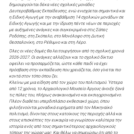
δημιουργούνται δέκα νέες σχολικές μονάδες
Δευτεροβάθμιας Εκπαίδευσης, ενώ ενισχύεται σημαντικά και
η Ειδική Αγωγή με την αναβάθμιση 14 σχολικών μονάδων σε
Ειδικής Αγωγής και με την ίδρυση πέντε νέων σε περιοχές
με αυξημένες ανάγκες και συγκεκριμένα στις Σάπες
Ροδόπης, στη Σκόπελο, στο Μονόλοφο στη Δυτική
Θεσσαλονίκη, στο Ρέθυμνο και στη Λέρο.
Όλες οι νέες δομές θα λειτουργήσουν από τη σχολική χρονιά
2026-2027. Οι ανάγκες αλλάζουν και το σχολικό δίκτυο
οφείλει να προσαρμόζεται, ώστε κάθε παιδί να έχει
πρόσβαση στην εκπαίδευση που χρειάζεται, όσο γίνεται πιο
κοντά στον τόπο όπου ζει.
Κλείνω με μια είδηση από τον χώρο του πολιτισμού. Ύστερα
από 12 χρόνια, το Αρχαιολογικό Μουσείο Άργους άνοιξε ξανά
τις πύλες του, πλήρως ανακαινισμένο και εκσυγχρονισμένο.
Πλέον διαθέτει υπερδιπλάσιο εκθεσιακό χώρο, όπου
φιλοξενούνται μοναδικά ευρήματα από τον Μυκηναϊκό
πολιτισμό, δίνοντας στους κατοίκους της περιοχής αλλά και
στους επισκέπτες την ευκαιρία να γνωρίσουν καλύτερα την
ιστορία ενός από τους σημαντικότερους αρχαιολογικούς
τόπους της χώρας μας. Και θέλω να σημειώσω ότι από το