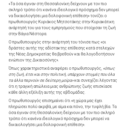
«Τα όσα έγιναν στη Θεσσαλονίκη δείχνουν με τον πιο
σκληρό τρόπο ότι κανένα ιδεολογικό πρόσχημα δεν μπορεί
να δικαιολογήσει μια δολοφονική επίθεση» τονίζει ο
πρωθυπουργός Κυριάκος Μητσοτάκης στην Κυριακάτικη
ανάρτησή του για τους εμπρησμούς που στοίχισαν τη ζωή
στην Βάγια Νέστορα.
Ο πρωθυπουργός στην ανάρτησή του τόνισε πως «οι
δράστες αυτής της αδίστακτης επίθεσης κατά στελεχών
της Νέας Δημοκρατίας θα βρεθούν και θα λογοδοτήσουν
ενώπιον της Δικαιοσύνης».
Όπως χαρακτηριστικά αναφέρει ο πρωθυπουργός,
«όπως
στη ζωή, έτσι και στην πολιτική, υπάρχουν στιγμές που όλα
τα άλλα περνούν σε δεύτερη μοίρα»
και συνεχίζει λέγοντας
ότι η τραγική απώλεια μιας ανθρώπινης ζωής επισκίασε
κάθε άλλη εξέλιξη αυτής της εβδομάδας.
Ο πρωθυπουργός επισημαίνει ότι «η χώρα μας έχει
πληρώσει πολύ ακριβά, με αίμα και πόνο, την τυφλή βία. Τα
όσα έγιναν στη Θεσσαλονίκη δείχνουν με τον πιο σκληρό
τρόπο ότι κανένα ιδεολογικό πρόσχημα δεν μπορεί να
δικαιολογήσει μια δολοφονική επίθεση».