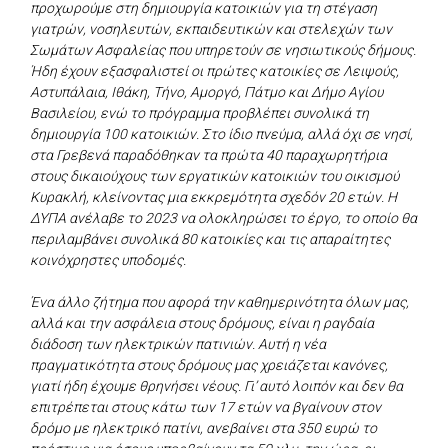
προχωρούμε στη δημιουργία κατοικιών για τη στέγαση
γιατρών, νοσηλευτών, εκπαιδευτικών και στελεχών των
Σωμάτων Ασφαλείας που υπηρετούν σε νησιωτικούς δήμους.
Ήδη έχουν εξασφαλιστεί οι πρώτες κατοικίες σε Λειψούς,
Αστυπάλαια, Ιθάκη, Τήνο, Αμοργό, Πάτμο και Δήμο Αγίου
Βασιλείου, ενώ το πρόγραμμα προβλέπει συνολικά τη
δημιουργία 100 κατοικιών. Στο ίδιο πνεύμα, αλλά όχι σε νησί,
στα Γρεβενά παραδόθηκαν τα πρώτα 40 παραχωρητήρια
στους δικαιούχους των εργατικών κατοικιών του οικισμού
Κυρακλή, κλείνοντας μια εκκρεμότητα σχεδόν 20 ετών. Η
ΔΥΠΑ ανέλαβε το 2023 να ολοκληρώσει το έργο, το οποίο θα
περιλαμβάνει συνολικά 80 κατοικίες και τις απαραίτητες
κοινόχρηστες υποδομές.
Ένα άλλο ζήτημα που αφορά την καθημερινότητα όλων μας,
αλλά και την ασφάλεια στους δρόμους, είναι η ραγδαία
διάδοση των ηλεκτρικών πατινιών. Αυτή η νέα
πραγματικότητα στους δρόμους μας χρειάζεται κανόνες,
γιατί ήδη έχουμε θρηνήσει νέους. Γι’ αυτό λοιπόν και δεν θα
επιτρέπεται στους κάτω των 17 ετών να βγαίνουν στον
δρόμο με ηλεκτρικό πατίνι, ανεβαίνει στα 350 ευρώ το