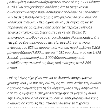
βελτιωμένη, καθώς καλύφθηκαν οι 962 από τις 1.171 θέσεις.
Αυτό είναι μια ξεκάθαρη απόδειξη ότι τα θεσμικά και
οικονομικά κίνητρα που θεσπίσαμε αποδίδουν. Οι υπόλοιπες
209 θέσεις που έμειναν χωρίς υποψηφίους είναι κυρίως σε
νοσοκομεία άγονων περιοχών, αν και, σε σύγκριση με το
παρελθόν, σε ορισμένες από αυτές τις περιοχές υπήρξε
τελικά ανταπόκριση. Όλες αυτές οι κενές θέσεις θα
επαναπροκηρυχθούν μέσα στο καλοκαίρι. Να επισημάνω ότι
για φέτος έχει προγραμματιστεί η μεγαλύτερη ετήσια
ενίσχυση του ΕΣΥ σε προσωπικό, η οποία περιλαμβάνει 5.208
μόνιμες θέσεις (1.800 ιατρικού, 1.930 νοσηλευτικού και 1.478
λοιπού προσωπικού) και 3.000 θέσεις επικουρικού,
ανεβάζοντας τη συνολική δυνητική ενίσχυση στα 8.208
άτομα.
Πολύς λόγος είχε γίνει και για τα δωρεάν απογευματινά
χειρουργεία, μια πρωτοβουλία μας που είχε στόχο να μειωθεί
ο χρόνος αναμονής για τη διενέργεια μιας επέμβασης κάτω
από τους 4 μήνες. Ο στόχος επιτεύχθηκε σε μεγάλο βαθμό.
Την Άνοιξη του 2024 εκκρεμούσαν 90.000 χειρουργεία και η
αναμονή σε κάποιες περιπτώσεις έφτανε τα 2 χρόνια.