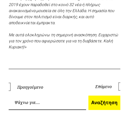
2019 έχουν παραδοθεί στο κοινό 32 νέα ή πλήρως
ανακαινισμένα μουσεία σε όλη την Ελλάδα. Η σημασία που
δίνουμε στον πολιτισμό είναι διαρκής, και αυτό
αποδεικνύεται έμπρακτα.
Με αυτά ολοκληρώνω τη σημερινή ανασκόπηση. Ευχαριστώ
για τον χρόνο που αφιερώσατε για να τη διαβάσετε. Καλή
Κυριακή!»
Πλοήγηση
Επόμενο
Προηγούμενο
Επόμεν
Προηγούμενο
άρθρων
Ανα
Αναζήτηση