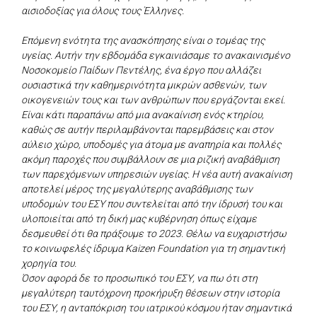
αισιοδοξίας για όλους τους Έλληνες.
Επόμενη ενότητα της ανασκόπησης είναι ο τομέας της
υγείας. Αυτήν την εβδομάδα εγκαινιάσαμε το ανακαινισμένο
Νοσοκομείο Παίδων Πεντέλης, ένα έργο που αλλάζει
ουσιαστικά την καθημερινότητα μικρών ασθενών, των
οικογενειών τους και των ανθρώπων που εργάζονται εκεί.
Είναι κάτι παραπάνω από μια ανακαίνιση ενός κτηρίου,
καθώς σε αυτήν περιλαμβάνονται παρεμβάσεις και στον
αύλειο χώρο, υποδομές για άτομα με αναπηρία και πολλές
ακόμη παροχές που συμβάλλουν σε μια ριζική αναβάθμιση
των παρεχόμενων υπηρεσιών υγείας. Η νέα αυτή ανακαίνιση
αποτελεί μέρος της μεγαλύτερης αναβάθμισης των
υποδομών του ΕΣΥ που συντελείται από την ίδρυσή του και
υλοποιείται από τη δική μας κυβέρνηση όπως είχαμε
δεσμευθεί ότι θα πράξουμε το 2023. Θέλω να ευχαριστήσω
το κοινωφελές ίδρυμα Kaizen Foundation για τη σημαντική
χορηγία του.
Όσον αφορά δε το προσωπικό του ΕΣΥ, να πω ότι στη
μεγαλύτερη ταυτόχρονη προκήρυξη θέσεων στην ιστορία
του ΕΣΥ, η ανταπόκριση του ιατρικού κόσμου ήταν σημαντικά