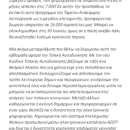
Σήμερα ο αριθμός των χειρουργείων σε αναμονή από 4 έως 6
μήνες «έπεσε» στις 7.000! Σε αυτήν την προσπάθεια, το
έκτακτο αυτό πρόγραμμα του Ταμείου Ανάκαμψης
λειτούργησε ως ο μεγάλος επιταχυντής, προσφέροντας
δωρεάν υπηρεσίες σε 26.000 συμπολίτες μας. Μπορεί να
ολοκληρώθηκε στις 30 Ιουνίου, όμως αν η πίεση ανέβει πάλι,
θα αναζητηθεί λύση με κρατικούς πόρους.
Μία ακόμα μεταρρύθμιση που θέλω να ξεχωρίσω αυτή την
εβδομάδα αφορά την Τοπική Αυτοδιοίκηση. Με τον νέο
Κώδικα Τοπικής Αυτοδιοίκησης βάζουμε σε τάξη ένα
θεσμικό πλαίσιο που για χρόνια είχε γίνει πολύπλοκο και
αποσπασματικό. Εκσυγχρονίζουμε και απλοποιούμε τον
τρόπο λειτουργίας δήμων και περιφερειών, ενισχύουμε την
αυτοτέλειά τους και δίνουμε περισσότερα εργαλεία, ώστε να
μπορούν να ανταποκρίνονται πιο αποτελεσματικά στις
ανάγκες των τοπικών κοινωνιών. Μεταξύ άλλων
καθιερώνεται η εκλογή δημάρχων και περιφερειαρχών σε
έναν γύρο, θεσπίζεται η δυνατότητα της ηλεκτρονικής
ψηφοφορίας, δημιουργείται νέο σύστημα στελέχωσης
θέσεων προσωπικού μέσω ηλεκτρονικού καταλόγου ΑΣΕΠ
και δίνεται η δυνατότητα χορήγησης επιδόματος γέννησης