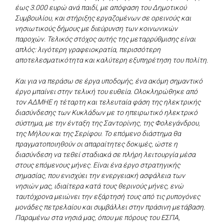
έως 3.000 ευρώ ανά παιδί, με απόφαση του Δημοτικού
Συμβουλίου, και στήριξης εργαζομένων σε ορεινούς και
νησιωτικούς δήμους με διεύρυνση των κοινωνικών
παροχών. Τελικός στόχος αυτής της μεταρρύθμισης είναι
απλός: λιγότερη γραφειοκρατία, περισσότερη
αποτελεσματικότητα και καλύτερη εξυπηρέτηση του πολίτη.
Και για να περάσω σε έργα υποδομής, ένα ακόμη σημαντικό
έργο μπαίνει στην τελική του ευθεία. Ολοκληρώθηκε από
τον ΑΔΜΗΕ η τέταρτη και τελευταία φάση της ηλεκτρικής
διασύνδεσης των Κυκλάδων με το ηπειρωτικό ηλεκτρικό
σύστημα, με την ένταξη της Σαντορίνης, της Φολεγάνδρου,
της Μήλου και της Σερίφου. Το επόμενο διάστημα θα
πραγματοποιηθούν οι απαραίτητες δοκιμές, ώστε η
διασύνδεση να τεθεί σταδιακά σε πλήρη λειτουργία μέσα
στους επόμενους μήνες. Είναι ένα έργο στρατηγικής
σημασίας, που ενισχύει την ενεργειακή ασφάλεια των
νησιών μας, ιδιαίτερα κατά τους θερινούς μήνες, ενώ
ταυτόχρονα μειώνει την εξάρτησή τους από τις ρυπογόνες
μονάδες πετρελαίου και συμβάλλει στην πράσινη μετάβαση.
Παραμένω στα νησιά μας, όπου με πόρους του ΕΣΠΑ,