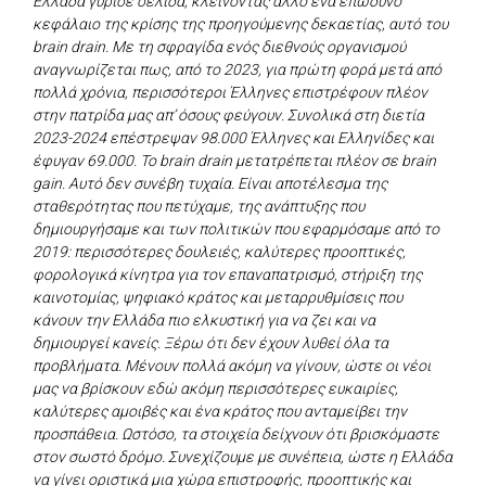
Ελλάδα γύρισε σελίδα, κλείνοντας άλλο ένα επώδυνο
κεφάλαιο της κρίσης της προηγούμενης δεκαετίας, αυτό του
brain drain. Με τη σφραγίδα ενός διεθνούς οργανισμού
αναγνωρίζεται πως, από το 2023, για πρώτη φορά μετά από
πολλά χρόνια, περισσότεροι Έλληνες επιστρέφουν πλέον
στην πατρίδα μας απ’ όσους φεύγουν. Συνολικά στη διετία
2023-2024 επέστρεψαν 98.000 Έλληνες και Ελληνίδες και
έφυγαν 69.000. Το brain drain μετατρέπεται πλέον σε brain
gain. Αυτό δεν συνέβη τυχαία. Είναι αποτέλεσμα της
σταθερότητας που πετύχαμε, της ανάπτυξης που
δημιουργήσαμε και των πολιτικών που εφαρμόσαμε από το
2019: περισσότερες δουλειές, καλύτερες προοπτικές,
φορολογικά κίνητρα για τον επαναπατρισμό, στήριξη της
καινοτομίας, ψηφιακό κράτος και μεταρρυθμίσεις που
κάνουν την Ελλάδα πιο ελκυστική για να ζει και να
δημιουργεί κανείς. Ξέρω ότι δεν έχουν λυθεί όλα τα
προβλήματα. Μένουν πολλά ακόμη να γίνουν, ώστε οι νέοι
μας να βρίσκουν εδώ ακόμη περισσότερες ευκαιρίες,
καλύτερες αμοιβές και ένα κράτος που ανταμείβει την
προσπάθεια. Ωστόσο, τα στοιχεία δείχνουν ότι βρισκόμαστε
στον σωστό δρόμο. Συνεχίζουμε με συνέπεια, ώστε η Ελλάδα
να γίνει οριστικά μια χώρα επιστροφής, προοπτικής και