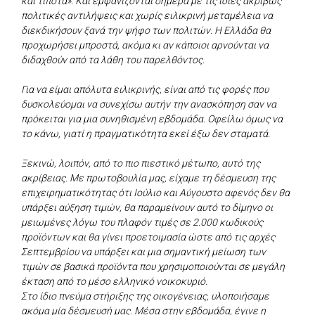
και τίποτα». Και εμφανίζονται σήμερα με τις ίδιες ακριβώς
πολιτικές αντιλήψεις και χωρίς ειλικρινή μεταμέλεια να
διεκδικήσουν ξανά την ψήφο των πολιτών. Η Ελλάδα θα
προχωρήσει μπροστά, ακόμα κι αν κάποιοι αρνούνται να
διδαχθούν από τα λάθη του παρελθόντος.
Για να είμαι απόλυτα ειλικρινής, είναι από τις φορές που
δυσκολεύομαι να συνεχίσω αυτήν την ανασκόπηση σαν να
πρόκειται για μια συνηθισμένη εβδομάδα. Οφείλω όμως να
το κάνω, γιατί η πραγματικότητα εκεί έξω δεν σταματά.
Ξεκινώ, λοιπόν, από το πιο πιεστικό μέτωπο, αυτό της
ακρίβειας. Με πρωτοβουλία μας, είχαμε τη δέσμευση της
επιχειρηματικότητας ότι Ιούλιο και Αύγουστο αφενός δεν θα
υπάρξει αύξηση τιμών, θα παραμείνουν αυτό το δίμηνο οι
μειωμένες λόγω του πλαφόν τιμές σε 2.000 κωδικούς
προϊόντων και θα γίνει προετοιμασία ώστε από τις αρχές
Σεπτεμβρίου να υπάρξει και μια σημαντική μείωση των
τιμών σε βασικά προϊόντα που χρησιμοποιούνται σε μεγάλη
έκταση από το μέσο ελληνικό νοικοκυριό.
Στο ίδιο πνεύμα στήριξης της οικογένειας, υλοποιήσαμε
ακόμα μία δέσμευσή μας. Μέσα στην εβδομάδα, έγινε η