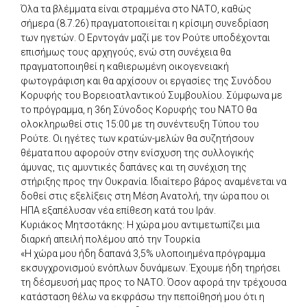
Όλα τα βλέμματα είναι στραμμένα στο ΝΑΤΟ, καθώς
σήμερα (8.7.26) πραγματοποιείται η κρίσιμη συνεδρίαση
των ηγετών. Ο Ερντογάν μαζί με τον Ρούτε υποδέχονται
επισήμως τους αρχηγούς, ενώ στη συνέχεια θα
πραγματοποιηθεί η καθιερωμένη οικογενειακή
φωτογράφιση και θα αρχίσουν οι εργασίες της Συνόδου
Κορυφής του Βορειοατλαντικού Συμβουλίου. Σύμφωνα με
το πρόγραμμα, η 36η Σύνοδος Κορυφής του ΝΑΤΟ θα
ολοκληρωθεί στις 15:00 με τη συνέντευξη Τύπου του
Ρούτε. Οι ηγέτες των κρατών-μελών θα συζητήσουν
θέματα που αφορούν στην ενίσχυση της συλλογικής
άμυνας, τις αμυντικές δαπάνες και τη συνέχιση της
στήριξης προς την Ουκρανία. Ιδιαίτερο βάρος αναμένεται να
δοθεί στις εξελίξεις στη Μέση Ανατολή, την ώρα που οι
ΗΠΑ εξαπέλυσαν νέα επίθεση κατά του Ιράν.
Κυριάκος Μητσοτάκης: Η χώρα μου αντιμετωπίζει μια
διαρκή απειλή πολέμου από την Τουρκία
«Η χώρα μου ήδη δαπανά 3,5% υλοποιημένα πρόγραμμα
εκσυγχρονισμού ενόπλων δυνάμεων. Έχουμε ήδη τηρήσει
τη δέσμευσή μας προς το ΝΑΤΟ. Όσον αφορά την τρέχουσα
κατάσταση θέλω να εκφράσω την πεποίθησή μου ότι η