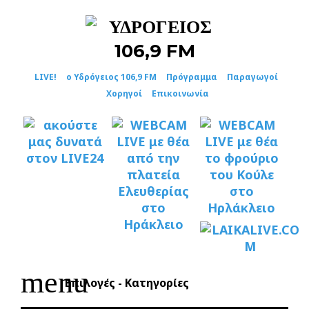
Skip
to
content
LIVE!
ο Υδρόγειος 106,9 FM
Πρόγραμμα
Παραγωγοί
Χορηγοί
Επικοινωνία
menu
Επιλογές - Κατηγορίες