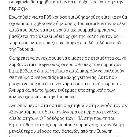
συμφωνία θα τηρηθεί και δεν θα υπάρξει νέα ένταση στην
περιοχή».
Ερωτηθείς για τα F35 και όσα ειπώθηκαν χθες είπε: «Δεν θα
σχολιάσω τις χθεσινές δηλώσεις Τραμπ και Ερντογάν αλλά
αυτό που θέλω να πω είναι ότι μια συμμαχία πρέπει να
βασίζεται στις θεμελιώδεις αρχές της καλής γειτονίας. Η
χώρα μου αντιμετωπίζει μια διαρκή απειλή πολέμου από
την Τουρκία.
Θα πρέπει να συνεχίσουμε να είμαστε σε ετοιμότητα και να
λαμβάνονται υπόψιν όλες οι ευαισθησίες των συμμάχων.
Είμαι βέβαιος ότι τα ζητήματα αυτά μπορούν να επιλυθούν
σε πνεύμα συνεργασίας και καλής γειτονίας. Αυτό που
μπορώ να σας πω ότι είναι χαρά μου να επισκέπτομαι την
Άγκυρα και πάντα ήμουν ένθερμος υποστηρικτής των
καλών σχέσεων με την Τουρκία».
Αναφερόμενος στα όσα θα συζητηθούν στη Σύνοδο τόνισε:
«Συναντιόμαστε εδώ στην Άγκυρα σε περίοδο μεγάλων
αβεβαιοτήτων. Ο Πρόεδρος των ΗΠΑ στην πρώτη του
θητεία έθεσε στους ευρωπαίους συμμάχους την ανάληψη
μεγαλύτερου μέρους των δαπανών από την Ευρώπη.