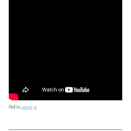
ΠΗΓΗ
newsit.gr