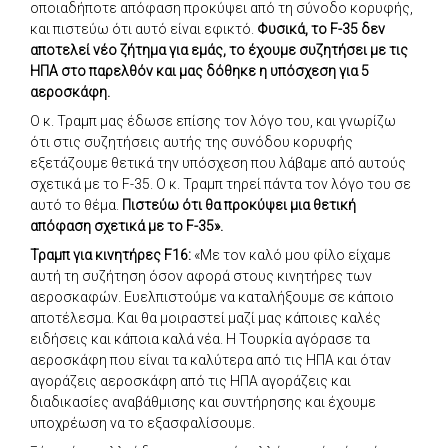
οποιαδήποτε απόφαση προκύψει από τη σύνοδο κορυφής,
και πιστεύω ότι αυτό είναι εφικτό.
Φυσικά, το F-35 δεν
αποτελεί νέο ζήτημα για εμάς, το έχουμε συζητήσει με τις
ΗΠΑ στο παρελθόν και μας δόθηκε η υπόσχεση για 5
αεροσκάφη.
Ο κ. Τραμπ μας έδωσε επίσης τον λόγο του, και γνωρίζω
ότι στις συζητήσεις αυτής της συνόδου κορυφής
εξετάζουμε θετικά την υπόσχεση που λάβαμε από αυτούς
σχετικά με το F-35. Ο κ. Τραμπ τηρεί πάντα τον λόγο του σε
αυτό το θέμα.
Πιστεύω ότι θα προκύψει μια θετική
απόφαση σχετικά με το F-35».
Τραμπ για κινητήρες F16:
«Με τον καλό μου φίλο είχαμε
αυτή τη συζήτηση όσον αφορά στους κινητήρες των
αεροσκαφών. Ευελπιστούμε να καταλήξουμε σε κάποιο
αποτέλεσμα. Και θα μοιραστεί μαζί μας κάποιες καλές
ειδήσεις και κάποια καλά νέα. Η Τουρκία αγόρασε τα
αεροσκάφη που είναι τα καλύτερα από τις ΗΠΑ και όταν
αγοράζεις αεροσκάφη από τις ΗΠΑ αγοράζεις και
διαδικασίες αναβάθμισης και συντήρησης και έχουμε
υποχρέωση να το εξασφαλίσουμε.