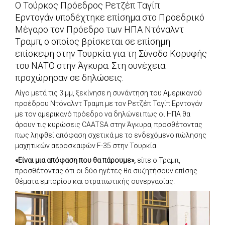
Ο Τούρκος Πρόεδρος Ρετζέπ Ταγίπ
Ερντογάν υποδέχτηκε επίσημα στο Προεδρικό
Μέγαρο τον Πρόεδρο των ΗΠΑ Ντόναλντ
Τραμπ, ο οποίος βρίσκεται σε επίσημη
επίσκεψη στην Τουρκία για τη Σύνοδο Κορυφής
του ΝΑΤΟ στην Άγκυρα. Στη συνέχεια
προχώρησαν σε δηλώσεις.
Λίγο μετά τις 3 μμ, ξεκίνησε η συνάντηση του Αμερικανού
προέδρου Ντόναλντ Τραμπ με τον Ρετζέπ Ταγίπ Ερντογάν
με τον αμερικανό πρόεδρο να δηλώνει πως οι ΗΠΑ θα
άρουν τις κυρώσεις CAATSA στην Άγκυρα, προσθέτοντας
πως ληφθεί απόφαση σχετικά με το ενδεχόμενο πώλησης
μαχητικών αεροσκαφών F-35 στην Τουρκία.
«Είναι μια απόφαση που θα πάρουμε»,
είπε ο Τραμπ,
προσθέτοντας ότι οι δύο ηγέτες θα συζητήσουν επίσης
θέματα εμπορίου και στρατιωτικής συνεργασίας.