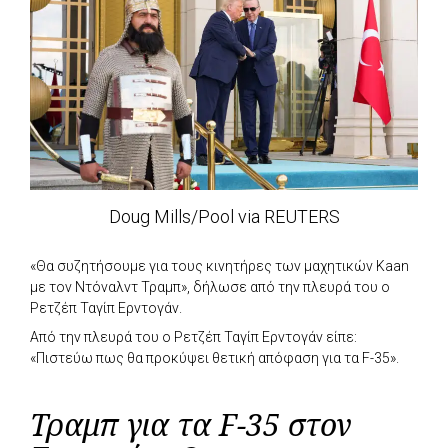
Doug Mills/Pool via REUTERS
«Θα συζητήσουμε για τους κινητήρες των μαχητικών Kaan
με τον Ντόναλντ Τραμπ», δήλωσε από την πλευρά του ο
Ρετζέπ Ταγίπ Ερντογάν.
Από την πλευρά του ο Ρετζέπ Ταγίπ Ερντογάν είπε:
«Πιστεύω πως θα προκύψει θετική απόφαση για τα F-35».
Τραμπ για τα F-35 στον