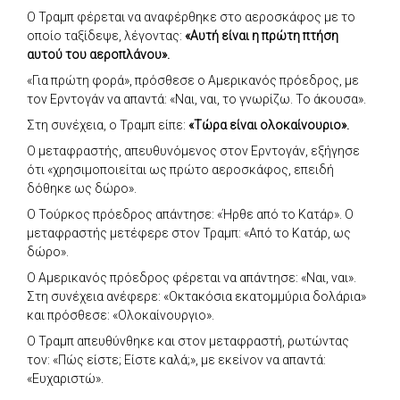
Ο Τραμπ φέρεται να αναφέρθηκε στο αεροσκάφος με το
οποίο ταξίδεψε, λέγοντας:
«Αυτή είναι η πρώτη πτήση
αυτού του αεροπλάνου».
«Για πρώτη φορά», πρόσθεσε ο Αμερικανός πρόεδρος, με
τον Ερντογάν να απαντά: «Ναι, ναι, το γνωρίζω. Το άκουσα».
Στη συνέχεια, ο Τραμπ είπε:
«Τώρα είναι ολοκαίνουριο».
Ο μεταφραστής, απευθυνόμενος στον Ερντογάν, εξήγησε
ότι «χρησιμοποιείται ως πρώτο αεροσκάφος, επειδή
δόθηκε ως δώρο».
Ο Τούρκος πρόεδρος απάντησε: «Ήρθε από το Κατάρ». Ο
μεταφραστής μετέφερε στον Τραμπ: «Από το Κατάρ, ως
δώρο».
Ο Αμερικανός πρόεδρος φέρεται να απάντησε: «Ναι, ναι».
Στη συνέχεια ανέφερε: «Οκτακόσια εκατομμύρια δολάρια»
και πρόσθεσε: «Ολοκαίνουργιο».
Ο Τραμπ απευθύνθηκε και στον μεταφραστή, ρωτώντας
τον: «Πώς είστε; Είστε καλά;», με εκείνον να απαντά:
«Ευχαριστώ».