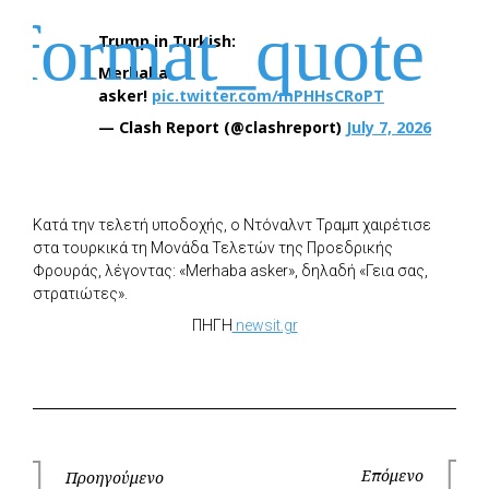
Trump in Turkish:
Merhaba
asker!
pic.twitter.com/mPHHsCRoPT
— Clash Report (@clashreport)
July 7, 2026
Κατά την τελετή υποδοχής, ο Ντόναλντ Τραμπ χαιρέτισε
στα τουρκικά τη Μονάδα Τελετών της Προεδρικής
Φρουράς, λέγοντας: «Merhaba asker», δηλαδή «Γεια σας,
στρατιώτες».
ΠΗΓΗ
newsit.gr
Πλοήγηση
Επόμενο
Προηγούμενο