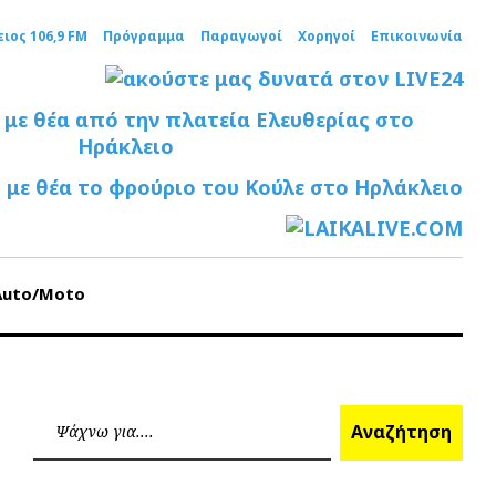
ειος 106,9 FM
Πρόγραμμα
Παραγωγοί
Χορηγοί
Επικοινωνία
Auto/Moto
Ανα
Αναζήτηση