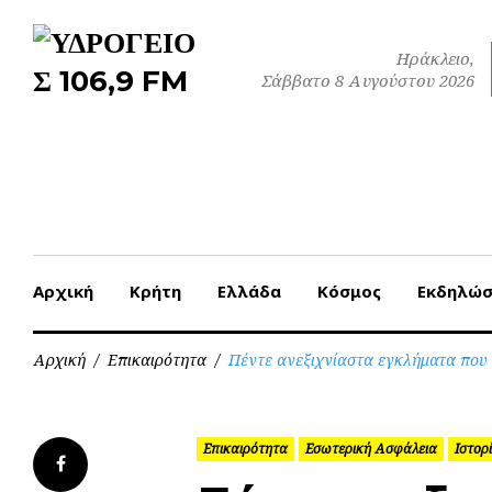
Skip
to
Ηράκλειο,
content
Σάββατο 8 Αυγούστου 2026
Αρχική
Κρήτη
Ελλάδα
Κόσμος
Εκδηλώσ
Αρχική
/
Επικαιρότητα
/
Πέντε ανεξιχνίαστα εγκλήματα που
Επικαιρότητα
Εσωτερική Ασφάλεια
Ιστορ
Facebook