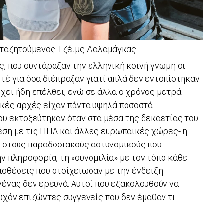
καταζητούμενος Τζέιμς Δαλαμάγκας
ς, που συντάραξαν την ελληνική κοινή γνώμη οι
τέ για όσα διέπραξαν γιατί απλά δεν εντοπίστηκαν
χει ήδη επέλθει, ενώ σε άλλα ο χρόνος μετρά
ικές αρχές είχαν πάντα υψηλά ποσοστά
υ εκτοξεύτηκαν όταν στα μέσα της δεκαετίας του
χέση με τις ΗΠΑ και άλλες ευρωπαϊκές χώρες- η
ς στους παραδοσιακούς αστυνομικούς που
ν πληροφορία, τη «συνομιλία» με τον τόπο κάθε
ποθέσεις που στοίχειωσαν με την ένδειξη
νένας δεν ερευνά. Αυτοί που εξακολουθούν να
τυχόν επιζώντες συγγενείς που δεν έμαθαν τι