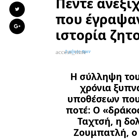
Πέντε ανεξι
Twitter
που έγραψα
Google+
ιστορία ζη
access_time
2 μήνες πριν
Η σύλληψη του
χρόνια ξυπν
υποθέσεων που
ποτέ: Ο «δράκο
Ταχτσή, η δο
Ζουμπατλή, ο