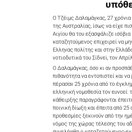
υπόθ
Ο Τζέιμς Δαλαμάγκας, 27 χρόνια 
της Αυστραλίας, ίσως να είχε πι
Αιγίου θα του εξασφάλιζε ισόβια
καταζητούμενος επιχειρεί να μην
Ελληνας πολίτης και στην Ελλάδ
νοτιοδυτικά του Σίδνεϊ, τον Απρί
Ο Δαλαμάγκας, όσο κι αν προσπάθ
πιθανότητα να εντοπιστεί και να
πέρασαν 25 χρόνια από το έγκλημ
ελληνική νομοθεσία τον ευνοεί: 
κάθειρξης παραγράφονται έπειτα
ποινική δίωξη και έπειτα από 25 
προθεσμίες ξεκινούν από την ημέ
νόμος της χώρας τέλεσης του αδ
συνελήφθη ο καταζητούμενος-εκ