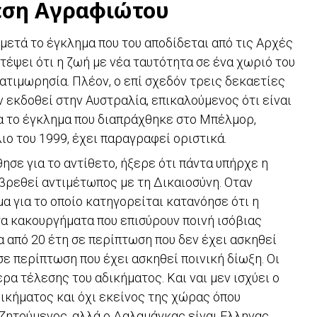
εση Αγραφιώτου
μετά το έγκλημα που του αποδίδεται από τις Αρχές
στέψει ότι η ζωή με νέα ταυτότητα σε ένα χωριό του
 ατιμωρησία. Πλέον, ο επί σχεδόν τρεις δεκαετίες
 εκδοθεί στην Αυστραλία, επικαλούμενος ότι είναι
α το έγκλημα που διαπράχθηκε στο Μπέλμορ,
λιο του 1999, έχει παραγραφεί οριστικά.
ησε για το αντίθετο, ήξερε ότι πάντα υπήρχε η
 βρεθεί αντιμέτωπος με τη Δικαιοσύνη. Οταν
α για το οποίο κατηγορείται κατανόησε ότι η
τα κακουργήματα που επισύρουν ποινή ισόβιας
 από 20 έτη σε περίπτωση που δεν έχει ασκηθεί
σε περίπτωση που έχει ασκηθεί ποινική δίωξη. Οι
ρα τέλεσης του αδικήματος. Και ναι μεν ισχύει ο
ικήματος και όχι εκείνος της χώρας όπου
ζητούμενος, αλλά ο Δαλαμάγκας είναι Ελληνας