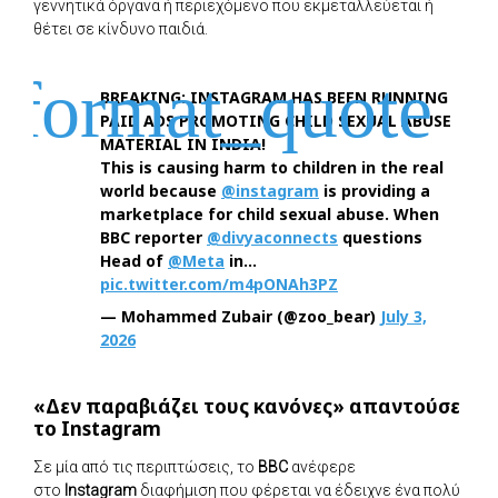
γεννητικά όργανα ή περιεχόμενο που εκμεταλλεύεται ή
θέτει σε κίνδυνο παιδιά.
BREAKING: INSTAGRAM HAS BEEN RUNNING
PAID ADS PROMOTING CHILD SEXUAL ABUSE
MATERIAL IN INDIA!
This is causing harm to children in the real
world because
@instagram
is providing a
marketplace for child sexual abuse. When
BBC reporter
@divyaconnects
questions
Head of
@Meta
in…
pic.twitter.com/m4pONAh3PZ
— Mohammed Zubair (@zoo_bear)
July 3,
2026
«Δεν παραβιάζει τους κανόνες» απαντούσε
το Instagram
Σε μία από τις περιπτώσεις, το
BBC
ανέφερε
στο
Instagram
διαφήμιση που φέρεται να έδειχνε ένα πολύ