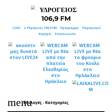
Skip
to
content
LIVE!
ο Υδρόγειος 106,9 FM
Πρόγραμμα
Παραγωγοί
Χορηγοί
Επικοινωνία
menu
Επιλογές - Κατηγορίες