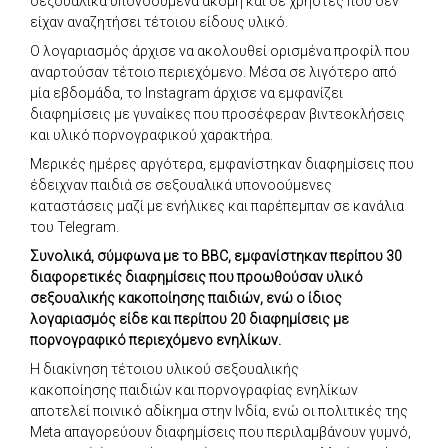
σεξουαλικά υπονοούμενα ακόμη και σε χρήστες που δεν
είχαν αναζητήσει τέτοιου είδους υλικό.
Ο λογαριασμός άρχισε να ακολουθεί ορισμένα προφίλ που
αναρτούσαν τέτοιο περιεχόμενο. Μέσα σε λιγότερο από
μία εβδομάδα, το Instagram άρχισε να εμφανίζει
διαφημίσεις με γυναίκες που προσέφεραν βιντεοκλήσεις
και υλικό πορνογραφικού χαρακτήρα.
Μερικές ημέρες αργότερα, εμφανίστηκαν διαφημίσεις που
έδειχναν παιδιά σε σεξουαλικά υπονοούμενες
καταστάσεις μαζί με ενήλικες και παρέπεμπαν σε κανάλια
του Telegram.
Συνολικά, σύμφωνα με το BBC, εμφανίστηκαν περίπου 30
διαφορετικές διαφημίσεις που προωθούσαν υλικό
σεξουαλικής κακοποίησης παιδιών, ενώ ο ίδιος
λογαριασμός είδε και περίπου 20 διαφημίσεις με
πορνογραφικό περιεχόμενο ενηλίκων.
Η διακίνηση τέτοιου υλικού σεξουαλικής
κακοποίησης παιδιών και πορνογραφίας ενηλίκων
αποτελεί ποινικό αδίκημα στην Ινδία, ενώ οι πολιτικές της
Meta απαγορεύουν διαφημίσεις που περιλαμβάνουν γυμνό,