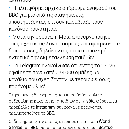
Η πλατφόρμα αρχικά απέρριψε αναφορά του
BBC για μία από τις διαφημίσεις,
υποστηρίζοντας ότι δεν παραβίαζε τους
κανόνες κοινότητας.
Μετά την έρευνα, η Meta απενεργοποίησε
τους σχετικούς λογαριασμούς και αφαίρεσε τις
διαφημίσεις, δηλώνοντας ότι καταπολεμά
εντατικά την εκμετάλλευση παιδιών.
Το Telegram ανακοίνωσε ότι εντός του 2026
αφαίρεσε πάνω από 274.000 ομάδες και
κανάλια που σχετίζονταν με τέτοιου είδους
παράνομο υλικό.
Πληρωμένες διαφημίσεις που προωθούσαν υλικό
σεξουαλικής κακοποίησης παιδιών στην
Ινδία
, φέρεται να
προέβαλλε το
Instagram
, σύμφωνα με έρευνα που
πραγματοποίησε το
BBC
.
Οι διαφημίσεις, τις οποίες εντόπισε η υπηρεσία
World
Service
του
BBC
, χρησιμοποιούσαν όρους όπως
«βίντεο