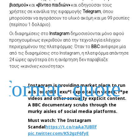
βιασμού»
και
«βίντεο παιδιών»
και οδηγούσαν τους
χρήστες σε κανάλια της εφαρμογής
Telegram
, όπου
μπορούσαν να αγοράσουν το υλικό ακόμη και με 99 ρουπίες
(περίπου 1 δολάριο).
Οι διαφημίσεις στο
Instagram
δημοσιεύονται μόνο αφού
προηγουμένως εγκριθούν από την τεχνολογία ελέγχου
περιεχομένου της πλατφόρμας. Όταν το
BBC
ανέφερε μία
από τις διαφημίσεις στο Instagram, η πλατφόρμα απάντησε
24 ώρες αργότερα ότι η ανάρτηση δεν παραβίαζε
τους
«κανόνες κοινότητας»
.
Instagram is providing market place to run
ads for child sexu*l exploitation videos, r*pe
videos and other sexuaIIy expIicit content.
A BBC documentary scrubs through the
murky aisles of social media platforms.
Must watch: The Instagram
Scandal
https://t.co/raAa7UBllf
pic.twitter.com/K52gzF6fyE