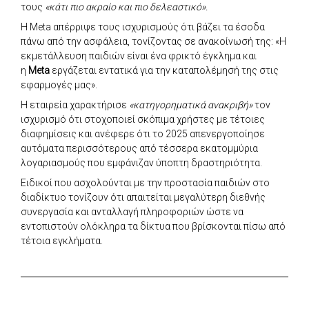
τους
«κάτι πιο ακραίο και πιο δελεαστικό».
Η Meta απέρριψε τους ισχυρισμούς ότι βάζει τα έσοδα
πάνω από την ασφάλεια, τονίζοντας σε ανακοίνωσή της: «Η
εκμετάλλευση παιδιών είναι ένα φρικτό έγκλημα και
η
Meta
εργάζεται εντατικά για την καταπολέμησή της στις
εφαρμογές μας».
Η εταιρεία χαρακτήρισε
«κατηγορηματικά ανακριβή»
τον
ισχυρισμό ότι στοχοποιεί σκόπιμα χρήστες με τέτοιες
διαφημίσεις και ανέφερε ότι το 2025 απενεργοποίησε
αυτόματα περισσότερους από τέσσερα εκατομμύρια
λογαριασμούς που εμφάνιζαν ύποπτη δραστηριότητα.
Ειδικοί που ασχολούνται με την προστασία παιδιών στο
διαδίκτυο τονίζουν ότι απαιτείται μεγαλύτερη διεθνής
συνεργασία και ανταλλαγή πληροφοριών ώστε να
εντοπιστούν ολόκληρα τα δίκτυα που βρίσκονται πίσω από
τέτοια εγκλήματα.