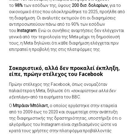
το
98%
των εσόδων της, ύψους
200 δισ. δολαρίων,
για το
οικονομικό έτος που ολοκληρώθηκε το 2025, προήλθε από
τη διαφήμιση. Οι αναλυτές εκτιμούν ότι οι διαφημίσεις
αντιπροσωπεύουν πάνω από το 90% των εσόδων
του
Instagram
. Ενώ οι συνήθεις αναρτήσεις δεν ελέγχονται
γενικά από την τεχνολογία της Meta μέχρι τη δημοσίευσή
τους, η Meta δηλώνει ότι κάθε διαφήμιση ελέγχεται πριν
επιτραπεί η προβολή της στις πλατφόρμες της.
Σοκαριστικό, αλλά δεν προκαλεί έκπληξη,
είπε, πρώην στέλεχος του Facebook
Πρώην στέλεχος της Facebook, όπως ονομαζόταν
παλαιότερα η Meta, δήλωσε ότι
«σοκαρίστηκε αλλά δεν
εξεπλάγη»
από τα ευρήματα του BBC.
Ο
Μπράιαν Μπόλαντ,
ο οποίος εργάστηκε στην εταιρεία
από το 2009 έως το 2020 και συμμετείχε στην ανάπτυξη
της διαφημιστικής της δραστηριότητας, υποστήριξε ότι ο
αλγόριθμος του Instagram είναι σχεδιασμένος ώστε να
κρατά τους χρήστες στην πλατφόρμα προβάλλοντάς