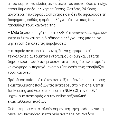
μικρό κορίτσι να κλαίει, με κείμενο που υπονοούσε ότι είχε
πέσει θύμα σεξουαλικής επίθεσης. Ωστόσο, 24 ώρες
αργότερα, η πλατφόρμα απάντησε ότι δεν θα αφαιρούσε τη
διαφήμιση, καθώς η ομάδα ελέγχου έκρινε πως δεν
παραβίαζε τους κανόνες της.
Η
Meta
δήλωσε αργότερα στο BBC ότι «
κανένα σύστημα δεν
είναι τέλειο»
και ότι η διαδικασία ελέγχου της μπορεί να
μην εντοπίζει όλες τις παραβιάσεις.
Η εταιρεία ανέφερε ότι συνεχίζει να χρησιμοποιεί
τεχνολογίες αυτόματου εντοπισμού ακόμη και μετά τη
δημοσίευση των διαφημίσεων και ότι οι χρήστες μπορούν
να αναφέρουν περιεχόμενο που θεωρούν πως παραβιάζει
τους κανόνες.
Πρόσθεσε επίσης ότι όταν εντοπίζει πιθανές περιπτώσεις
εκμετάλλευσης παιδιών τις αναφέρει στο National Center
for Missing and Exploited Children (
NCMEC
), τον διεθνή
μηχανισμό αναφοράς για την online σεξουαλική
εκμετάλλευση παιδιών.
Οι διαφημίσεις αποτελούν σημαντική πηγή εσόδων για τη
Meta. Τον Ιανουάριο, η εταιρεία ανέφερε ότι σχεδόν