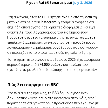
— Piyush Rai (@Benarasiyaa)
July 3, 2026
Στη συνέχεια, όταν το BBC ζήτησε σχόλιο από τη
Meta
, τη
μητρική εταιρεία του
Instagram
, η εταιρεία ανέφερε ότι
είχε ήδη απενεργοποιήσει αρκετές διαφημίσεις και είχε
αναστείλει τους λογαριασμούς που τις δημοσίευαν.
Πρόσθεσε ότι, μετά τα ευρήματα της έρευνας, αφαίρεσε
επιπλέον διαφημίσεις, απενεργοποίησε περισσότερους
λογαριασμούς και μπλόκαρε συνδέσμους που οδηγούσαν
σε περιεχόμενο το οποίο παραβίαζε τις πολιτικές της.
Το Telegram ανακοίνωσε ότι μέσα στο 2026 είχε αφαιρέσει
περισσότερες από
274.000 ομάδες
και κανάλια που
σχετίζονταν με υλικό σεξουαλικής κακοποίησης παιδιών.
Πώς λειτούργησε το BBC
Στο πλαίσιο της έρευνας, το
BBC
δημιούργησε έναν
δοκιμαστικό λογαριασμό στο Instagram στην Ινδία, αφού
παρατήρησε ότι η πλατφόρμα προωθούσε περιεχόμενο με