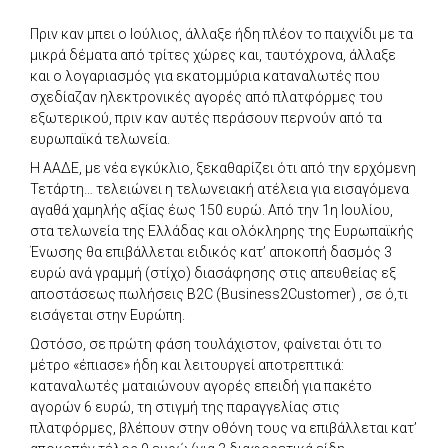
Πριν καν μπει ο Ιούλιος, άλλαξε ήδη πλέον το παιχνίδι με τα
μικρά δέματα από τρίτες χώρες και, ταυτόχρονα, άλλαξε
και ο λογαριασμός για εκατομμύρια καταναλωτές που
σχεδίαζαν ηλεκτρονικές αγορές από πλατφόρμες του
εξωτερικού, πριν καν αυτές περάσουν περνούν από τα
ευρωπαϊκά τελωνεία.
Η ΑΑΔΕ, με νέα εγκύκλιο, ξεκαθαρίζει ότι από την ερχόμενη
Τετάρτη… τελειώνει η τελωνειακή ατέλεια για εισαγόμενα
αγαθά χαμηλής αξίας έως 150 ευρώ. Από την 1η Ιουλίου,
στα τελωνεία της Ελλάδας και ολόκληρης της Ευρωπαϊκής
Ένωσης θα επιβάλλεται ειδικός κατ’ αποκοπή δασμός 3
ευρώ ανά γραμμή (στίχο) διασάφησης στις απευθείας εξ
αποστάσεως πωλήσεις B2C (Business2Customer) , σε ό,τι
εισάγεται στην Ευρώπη.
Ωστόσο, σε πρώτη φάση τουλάχιστον, φαίνεται ότι το
μέτρο «έπιασε» ήδη και λειτουργεί αποτρεπτικά:
καταναλωτές ματαιώνουν αγορές επειδή για πακέτο
αγορών 6 ευρώ, τη στιγμή της παραγγελίας στις
πλατφόρμες, βλέπουν στην οθόνη τους να επιβάλλεται κατ’