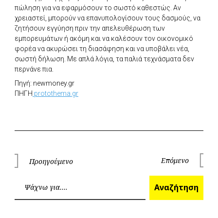
πώληση για να εφαρμόσουν το σωστό καθεστώς. Αν
χρειαστεί, μπορούν να επανυπολογίσουν τους δασμούς, να
ζητήσουν εγγύηση πριν την απελευθέρωση των
εμπορευμάτων ή ακόμη και να καλέσουν τον οικονομικό
φορέα να ακυρώσει τη διασάφηση και να υποβάλει νέα,
σωστή δήλωση. Με απλά λόγια, τα παλιά τεχνάσματα δεν
περνάνε πια.
Πηγή: newmoney.gr
ΠΗΓΗ
protothema.gr
Πλοήγηση
Επόμενο
Προηγούμενο
Επόμεν
Προηγούμενο
άρθρων
Ανα
Αναζήτηση