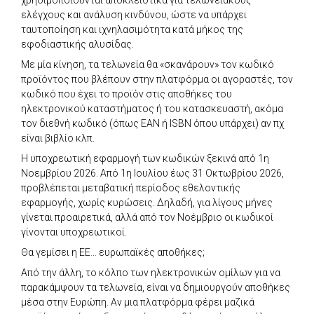
ελέγχους και ανάλυση κινδύνου, ώστε να υπάρχει
ταυτοποίηση και ιχνηλασιμότητα κατά μήκος της
εφοδιαστικής αλυσίδας.
Με μία κίνηση, τα τελωνεία θα «σκανάρουν» τον κωδικό
προϊόντος που βλέπουν στην πλατφόρμα οι αγοραστές, τον
κωδικό που έχει το προϊόν στις αποθήκες του
ηλεκτρονικού καταστήματος ή του κατασκευαστή, ακόμα
τον διεθνή κωδικό (όπως EAN ή ISBN όπου υπάρχει) αν πχ
είναι βιβλίο κλπ.
Η υποχρεωτική εφαρμογή των κωδικών ξεκινά από 1η
Νοεμβρίου 2026. Από 1η Ιουλίου έως 31 Οκτωβρίου 2026,
προβλέπεται μεταβατική περίοδος εθελοντικής
εφαρμογής, χωρίς κυρώσεις. Δηλαδή, για λίγους μήνες
γίνεται προαιρετικά, αλλά από τον Νοέμβριο οι κωδικοί
γίνονται υποχρεωτικοί.
Θα γεμίσει η ΕΕ… ευρωπαϊκές αποθήκες;
Από την άλλη, το κόλπο των ηλεκτρονικών ομίλων για να
παρακάμψουν τα τελωνεία, είναι να δημιουργούν αποθήκες
μέσα στην Ευρώπη. Αν μια πλατφόρμα φέρει μαζικά