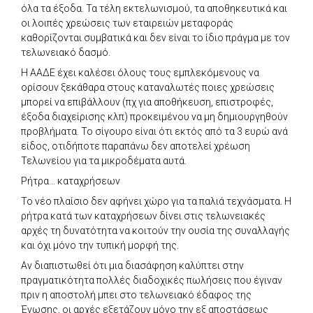
όλα τα έξοδα. Τα τέλη εκτελωνισμού, τα αποθηκευτικά και
οι λοιπές χρεώσεις των εταιρειών μεταφοράς
καθορίζονται συμβατικά και δεν είναι το ίδιο πράγμα με τον
τελωνειακό δασμό.
Η ΑΑΔΕ έχει καλέσει όλους τους εμπλεκόμενους να
ορίσουν ξεκάθαρα στους καταναλωτές ποιες χρεώσεις
μπορεί να επιβάλλουν (πχ για αποθήκευση, επιστροφές,
έξοδα διαχείρισης κλπ) προκειμένου να μη δημιουργηθούν
προβλήματα. Το σίγουρο είναι ότι εκτός από τα 3 ευρώ ανά
είδος, οτιδήποτε παραπάνω δεν αποτελεί χρέωση
Τελωνείου για τα μικροδέματα αυτά.
Ρήτρα… καταχρήσεων
Το νέο πλαίσιο δεν αφήνει χώρο για τα παλιά τεχνάσματα. Η
ρήτρα κατά των καταχρήσεων δίνει στις τελωνειακές
αρχές τη δυνατότητα να κοιτούν την ουσία της συναλλαγής
και όχι μόνο την τυπική μορφή της.
Αν διαπιστωθεί ότι μια διασάφηση καλύπτει στην
πραγματικότητα πολλές διαδοχικές πωλήσεις που έγιναν
πριν η αποστολή μπει στο τελωνειακό έδαφος της
Ένωσης, οι αρχές εξετάζουν μόνο την εξ αποστάσεως