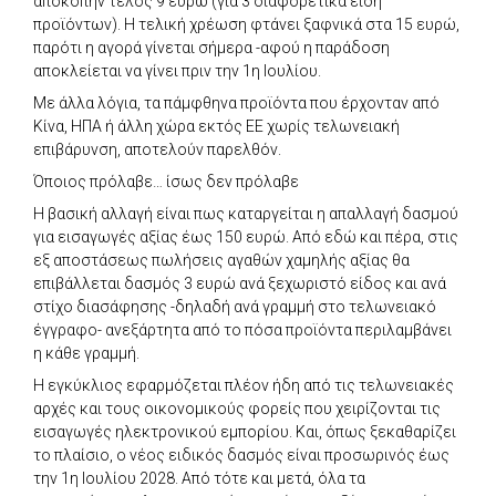
αποκοπήν τέλος 9 ευρώ (για 3 διαφορετικά είδη
προϊόντων). Η τελική χρέωση φτάνει ξαφνικά στα 15 ευρώ,
παρότι η αγορά γίνεται σήμερα -αφού η παράδοση
αποκλείεται να γίνει πριν την 1η Ιουλίου.
Με άλλα λόγια, τα πάμφθηνα προϊόντα που έρχονταν από
Κίνα, ΗΠΑ ή άλλη χώρα εκτός ΕΕ χωρίς τελωνειακή
επιβάρυνση, αποτελούν παρελθόν.
Όποιος πρόλαβε… ίσως δεν πρόλαβε
Η βασική αλλαγή είναι πως καταργείται η απαλλαγή δασμού
για εισαγωγές αξίας έως 150 ευρώ. Από εδώ και πέρα, στις
εξ αποστάσεως πωλήσεις αγαθών χαμηλής αξίας θα
επιβάλλεται δασμός 3 ευρώ ανά ξεχωριστό είδος και ανά
στίχο διασάφησης -δηλαδή ανά γραμμή στο τελωνειακό
έγγραφο- ανεξάρτητα από το πόσα προϊόντα περιλαμβάνει
η κάθε γραμμή.
Η εγκύκλιος εφαρμόζεται πλέον ήδη από τις τελωνειακές
αρχές και τους οικονομικούς φορείς που χειρίζονται τις
εισαγωγές ηλεκτρονικού εμπορίου. Και, όπως ξεκαθαρίζει
το πλαίσιο, ο νέος ειδικός δασμός είναι προσωρινός έως
την 1η Ιουλίου 2028. Από τότε και μετά, όλα τα