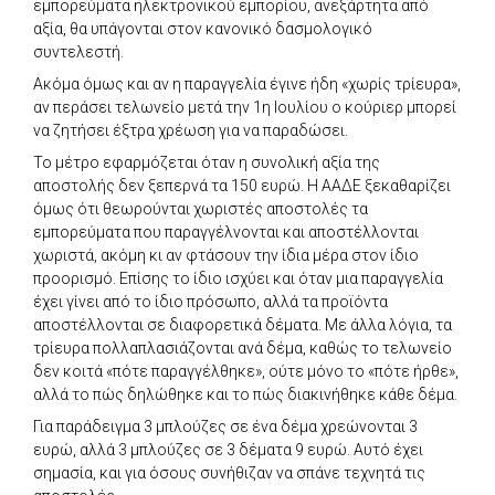
εμπορεύματα ηλεκτρονικού εμπορίου, ανεξάρτητα από
αξία, θα υπάγονται στον κανονικό δασμολογικό
συντελεστή.
Ακόμα όμως και αν η παραγγελία έγινε ήδη «χωρίς τρίευρα»,
αν περάσει τελωνείο μετά την 1η Ιουλίου ο κούριερ μπορεί
να ζητήσει έξτρα χρέωση για να παραδώσει.
Το μέτρο εφαρμόζεται όταν η συνολική αξία της
αποστολής δεν ξεπερνά τα 150 ευρώ. Η ΑΑΔΕ ξεκαθαρίζει
όμως ότι θεωρούνται χωριστές αποστολές τα
εμπορεύματα που παραγγέλνονται και αποστέλλονται
χωριστά, ακόμη κι αν φτάσουν την ίδια μέρα στον ίδιο
προορισμό. Επίσης το ίδιο ισχύει και όταν μια παραγγελία
έχει γίνει από το ίδιο πρόσωπο, αλλά τα προϊόντα
αποστέλλονται σε διαφορετικά δέματα. Με άλλα λόγια, τα
τρίευρα πολλαπλασιάζονται ανά δέμα, καθώς το τελωνείο
δεν κοιτά «πότε παραγγέλθηκε», ούτε μόνο το «πότε ήρθε»,
αλλά το πώς δηλώθηκε και το πώς διακινήθηκε κάθε δέμα.
Για παράδειγμα 3 μπλούζες σε ένα δέμα χρεώνονται 3
ευρώ, αλλά 3 μπλούζες σε 3 δέματα 9 ευρώ. Αυτό έχει
σημασία, και για όσους συνήθιζαν να σπάνε τεχνητά τις