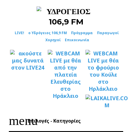
Skip
to
content
LIVE!
ο Υδρόγειος 106,9 FM
Πρόγραμμα
Παραγωγοί
Χορηγοί
Επικοινωνία
menu
Επιλογές - Κατηγορίες