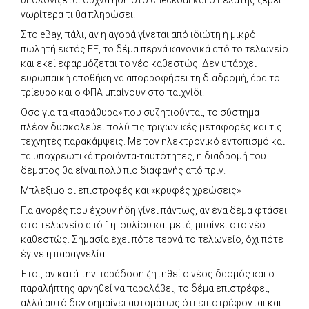
νωρίτερα τι θα πληρώσει.
Στο eBay, πάλι, αν η αγορά γίνεται από ιδιώτη ή μικρό
πωλητή εκτός ΕΕ, το δέμα περνά κανονικά από το τελωνείο
και εκεί εφαρμόζεται το νέο καθεστώς. Δεν υπάρχει
ευρωπαϊκή αποθήκη να απορροφήσει τη διαδρομή, άρα το
τρίευρο και ο ΦΠΑ μπαίνουν στο παιχνίδι.
Όσο για τα «παράθυρα» που συζητιούνται, το σύστημα
πλέον δυσκολεύει πολύ τις τριγωνικές μεταφορές και τις
τεχνητές παρακάμψεις. Με τον ηλεκτρονικό εντοπισμό και
τα υποχρεωτικά προϊόντα-ταυτότητες, η διαδρομή του
δέματος θα είναι πολύ πιο διαφανής από πριν.
Μπλέξιμο οι επιστροφές και «κρυφές χρεώσεις»
Για αγορές που έχουν ήδη γίνει πάντως, αν ένα δέμα φτάσει
στο τελωνείο από 1η Ιουλίου και μετά, μπαίνει στο νέο
καθεστώς. Σημασία έχει πότε περνά το τελωνείο, όχι πότε
έγινε η παραγγελία.
Έτσι, αν κατά την παράδοση ζητηθεί ο νέος δασμός και ο
παραλήπτης αρνηθεί να παραλάβει, το δέμα επιστρέφει,
αλλά αυτό δεν σημαίνει αυτομάτως ότι επιστρέφονται και