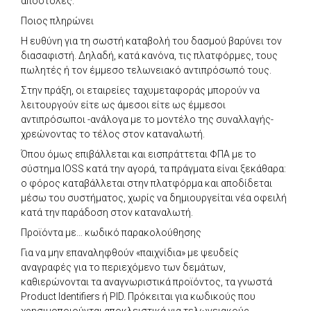
αποστολές.
Ποιος πληρώνει
Η ευθύνη για τη σωστή καταβολή του δασμού βαρύνει τον
διασαφιστή. Δηλαδή, κατά κανόνα, τις πλατφόρμες, τους
πωλητές ή τον έμμεσο τελωνειακό αντιπρόσωπό τους.
Στην πράξη, οι εταιρείες ταχυμεταφοράς μπορούν να
λειτουργούν είτε ως άμεσοι είτε ως έμμεσοι
αντιπρόσωποι -ανάλογα με το μοντέλο της συναλλαγής-
χρεώνοντας το τέλος στον καταναλωτή.
Όπου όμως επιβάλλεται και εισπράττεται ΦΠΑ με το
σύστημα IOSS κατά την αγορά, τα πράγματα είναι ξεκάθαρα:
ο φόρος καταβάλλεται στην πλατφόρμα και αποδίδεται
μέσω του συστήματος, χωρίς να δημιουργείται νέα οφειλή
κατά την παράδοση στον καταναλωτή.
Προϊόντα με… κωδικό παρακολούθησης
Για να μην επαναληφθούν «παιχνίδια» με ψευδείς
αναγραφές για το περιεχόμενο των δεμάτων,
καθιερώνονται τα αναγνωριστικά προϊόντος, τα γνωστά
Product Identifiers ή PID. Πρόκειται για κωδικούς που
χρησιμοποιούνται αποκλειστικά για τελωνειακούς