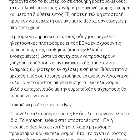
προϊόντα από το εξωτερικό σε αποθήκη κράτους-μέλους,
τα εκτελωνίζει εκεί ως χονδρική εισαγωγή (χωρίς τρίευρα)
και μετά τα διαθέτει εντός ΕΕ, οπότε η τελική αποστολή
προς τον καταναλωτή δεν αντιμετωπίζεται σαν εισαγωγή
από τρίτη χώρα.
Τι μπορεί να σημαίνει αυτό; Ίσως οδηγήσει μεγάλες
ηλεκτρονικές πλατφόρμες εκτός ΕΕ να ενισχύσουν τις
ευρωπαϊκές τους αποθήκες (και στην Ελλάδα
ενδεχομένως) ώστε να συνεχίσουν να προσφέρουν
γρήγορη παράδοση και ανταγωνιστικές τιμές -αν και
ελαφρώς υψηλότερες εν σχέσει με σήμερα. Πιθανότατα οι
αρχικές τιμές σε τέτοιες αποθήκες να ανέβουν λίγο, για να
καλύψουν το κόστος αποθήκευσης και εκτελωνισμού,
αλλά ο ανταγωνισμός με την ευρωπαϊκές επιχειρήσεις θα
παραμείνει έντονος.
Τι «παίζει» με Amazon και eBay
Οι μεγάλες πλατφόρμες εκτός ΕΕ δεν λειτουργούν όλες το
ίδιο. Το Amazon, ειδικά στις αποστολές από ΗΠΑ ή
Ηνωμένο Βασίλειο, έχει ήδη από καιρό μηχανισμό
προκαταβολικού εκτελωνισμού. Έτσι, το σχετικό κόστος
υπολογίζεται συχνά ήδη στο checkout και ο πελάτης ξέρει