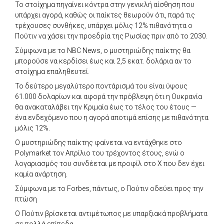
Το στοίχημα πηγαίνει κόντρα στην γενικλή αίσθηση που
υπάρχει αγορά, καθώς οι παίκτες θεωρούν ότι, παρά τις
τρέχουσες συνθήκες, υπάρχει μόλις 12% πιθανότητα ο
Πούτιν να χάσει την προεδρία της Ρωσίας πριν από το 2030.
Σύμφωνα με το NBC News, ο μυστηριώδης παίκτης θα
μπορούσε να κερδίσει έως και 2,5 εκατ. δολάρια αν το
στοίχημα επαληθευτεί.
Το δεύτερο μεγαλύτερο ποντάρισμά του είναι ύψους
61.000 δολαρίων και αφορά την πρόβλεψη ότι η Ουκρανία
θα ανακαταλάβει την Κριμαία έως το τέλος του έτους —
ένα ενδεχόμενο που η αγορά αποτιμά επίσης με πιθανότητα
μόλις 12%.
Ο μυστηριώδης παίκτης φαίνεται να εντάχθηκε στο
Polymarket τον Απρίλιο του τρέχοντος έτους, ενώ ο
λογαριασμός του συνδέεται με προφίλ στο X που δεν έχει
καμία ανάρτηση.
Σύμφωνα με το Forbes, πάντως, ο Πούτιν οδεύει προς την
πτώση
Ο Πούτιν βρίσκεται αντιμέτωπος με υπαρξιακά προβλήματα
σε πολλά επίπεδα.