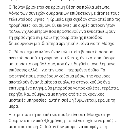
Ο Πούτιν βρίσκεται σε κρίσιμη θέση σε πολλά μέτωπα.
Λόγω των συνεχών ουκρανικών επιθέσεων με drones τους
τελευταίους μήνες, η Κριμαία έχει σχεδόν αποκοπεί από τις
προμήθειες καυσίμων. Οι εικόνες με ουρές αυτοκινήτων
πολλών χιλιομέτρων που προσπαθούν να εγκαταλείψουν
τη χερσόνησο εν μέσω της τουριστικής περιόδου
δημιουργούν μια ιδιαίτερα αρνητική εικόνα για τη Μόσχα.
Οι Ρώσοι έχουν πλέον έναν τελευταίο βασικό διάδρομο
ανεφοδιασμού: τη γέφυρα του Κερτς, ένα κατασκεύασμα
με τεράστιο συμβολισμό, που έχει δεχθεί επανειλημμένα
επιθέσεις αλλά – για την ώρα – παραμένει όρθιο. Τα
φορτηγά που μεταφέρουν καύσιμα μέσω της γέφυρας
αποτελούν έναν ιδιαίτερα ευάλωτο στόχο, καθώς ένα
επιτυχημένο πλήγμα θα μπορούσε να προκαλέσει τεράστια
έκρηξη. Και, σύμφωνα με πηγές από τις ουκρανικές
μυστικές υπηρεσίες, αυτή η σκέψη ζυμώνεται μέρα με τη
μέρα.
Η στρατιωτική περιπέτεια που ξεκίνησε η Μόσχα στην
Ουκρανία πριν από 4,5 χρόνια, μπορεί να αρχίσει να μοιάζει
με καταστροφή. Ο Πούτιν δεν μπορεί να αποφύγει τη