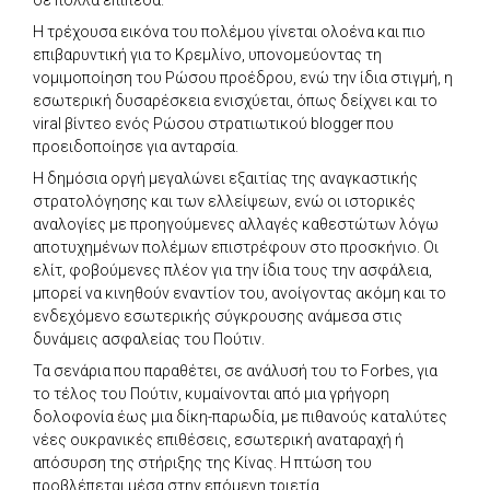
Η τρέχουσα εικόνα του πολέμου γίνεται ολοένα και πιο
επιβαρυντική για το Κρεμλίνο, υπονομεύοντας τη
νομιμοποίηση του Ρώσου προέδρου, ενώ την ίδια στιγμή, η
εσωτερική δυσαρέσκεια ενισχύεται, όπως δείχνει και το
viral βίντεο ενός Ρώσου στρατιωτικού blogger που
προειδοποίησε για ανταρσία.
Η δημόσια οργή μεγαλώνει εξαιτίας της αναγκαστικής
στρατολόγησης και των ελλείψεων, ενώ οι ιστορικές
αναλογίες με προηγούμενες αλλαγές καθεστώτων λόγω
αποτυχημένων πολέμων επιστρέφουν στο προσκήνιο. Οι
ελίτ, φοβούμενες πλέον για την ίδια τους την ασφάλεια,
μπορεί να κινηθούν εναντίον του, ανοίγοντας ακόμη και το
ενδεχόμενο εσωτερικής σύγκρουσης ανάμεσα στις
δυνάμεις ασφαλείας του Πούτιν.
Τα σενάρια που παραθέτει, σε ανάλυσή του το Forbes, για
το τέλος του Πούτιν, κυμαίνονται από μια γρήγορη
δολοφονία έως μια δίκη-παρωδία, με πιθανούς καταλύτες
νέες ουκρανικές επιθέσεις, εσωτερική αναταραχή ή
απόσυρση της στήριξης της Κίνας. Η πτώση του
προβλέπεται μέσα στην επόμενη τριετία.