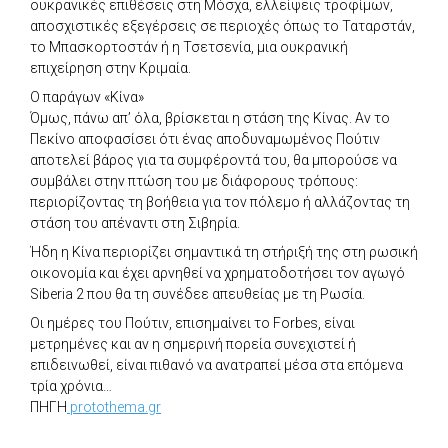
ουκρανικές επιθέσεις στη Μόσχα, ελλείψεις τροφίμων,
αποσχιστικές εξεγέρσεις σε περιοχές όπως το Ταταρστάν,
το Μπασκορτοστάν ή η Τσετσενία, μια ουκρανική
επιχείρηση στην Κριμαία.
Ο παράγων «Κίνα»
Όμως, πάνω απ’ όλα, βρίσκεται η στάση της Κίνας. Αν το
Πεκίνο αποφασίσει ότι ένας αποδυναμωμένος Πούτιν
αποτελεί βάρος για τα συμφέροντά του, θα μπορούσε να
συμβάλει στην πτώση του με διάφορους τρόπους:
περιορίζοντας τη βοήθεια για τον πόλεμο ή αλλάζοντας τη
στάση του απέναντι στη Σιβηρία.
Ήδη η Κίνα περιορίζει σημαντικά τη στήριξή της στη ρωσική
οικονομία και έχει αρνηθεί να χρηματοδοτήσει τον αγωγό
Siberia 2 που θα τη συνέδεε απευθείας με τη Ρωσία.
Οι ημέρες του Πούτιν, επισημαίνει το Forbes, είναι
μετρημένες και αν η σημερινή πορεία συνεχιστεί ή
επιδεινωθεί, είναι πιθανό να ανατραπεί μέσα στα επόμενα
τρία χρόνια…
ΠΗΓΗ
protothema.gr