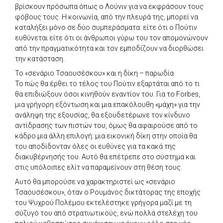
βρίσκουν πρόσωπα όπως ο Λούνιν για να εκφράσουν τους
φόβους τους. Η κοινωνία, από την πλευρά της, μπορεί να
καταλήξει μόνο σε δύο συμπεράσματα: είτε ότι ο Πούτιν
ευθύνεται είτε ότι οι άνθρωποι γύρω του τον απομονώνουν
από την πραγματικότητα και τον εμποδίζουν να διορθώσει
την κατάσταση.
Το «σενάριο Τσαουσέσκου» και η δίκη – παρωδία
Το πώς θα έρθει το τέλος του Πούτιν εξαρτάται από το τι
θα επιδιώξουν όσοι κινηθούν εναντίον του. Για το Forbes,
μια γρήγορη εξόντωση και μια επακόλουθη «μάχη» για την
ανάληψη της εξουσίας, θα εξουδετέρωνε τον κίνδυνο
αντίδρασης των πιστών του, όμως θα αφαιρούσε από το
κάδρο μια άλλη επιλογή: μια εικονική δίκη στην οποία θα
του αποδίδονταν όλες οι ευθύνες για τα κακά της
διακυβέρνησής του. Αυτό θα επέτρεπε στο σύστημα και
στις υπόλοιπες ελίτ να παραμείνουν στη θέση τους.
Αυτό θα μπορούσε να χαρακτηριστεί ως «σενάριο
Τσαουσέσκου», όταν ο Ρουμάνος δικτάτορας της εποχής
του Ψυχρού Πολέμου εκτελέστηκε γρήγορα μαζί με τη
σύζυγό του από στρατιωτικούς, ενώ πολλά στελέχη του