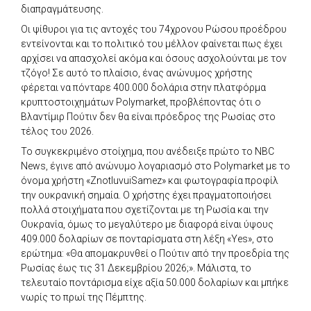
διαπραγμάτευσης.
Οι ψίθυροι για τις αντοχές του 74χρονου Ρώσου προέδρου
εντείνονται και το πολιτικό του μέλλον φαίνεται πως έχει
αρχίσει να απασχολεί ακόμα και όσους ασχολούνται με τον
τζόγο! Σε αυτό το πλαίσιο, ένας ανώνυμος χρήστης
φέρεται να πόνταρε 400.000 δολάρια στην πλατφόρμα
κρυπτοστοιχημάτων Polymarket, προβλέποντας ότι ο
Βλαντίμιρ Πούτιν δεν θα είναι πρόεδρος της Ρωσίας στο
τέλος του 2026.
Το συγκεκριμένο στοίχημα, που ανέδειξε πρώτο το NBC
News, έγινε από ανώνυμο λογαριασμό στο Polymarket με το
όνομα χρήστη «ZnotluvuiSamez» και φωτογραφία προφίλ
την ουκρανική σημαία. Ο χρήστης έχει πραγματοποιήσει
πολλά στοιχήματα που σχετίζονται με τη Ρωσία και την
Ουκρανία, όμως το μεγαλύτερο με διαφορά είναι ύψους
409.000 δολαρίων σε πονταρίσματα στη λέξη «Yes», στο
ερώτημα: «Θα απομακρυνθεί ο Πούτιν από την προεδρία της
Ρωσίας έως τις 31 Δεκεμβρίου 2026;». Μάλιστα, το
τελευταίο ποντάρισμα είχε αξία 50.000 δολαρίων και μπήκε
νωρίς το πρωί της Πέμπτης.