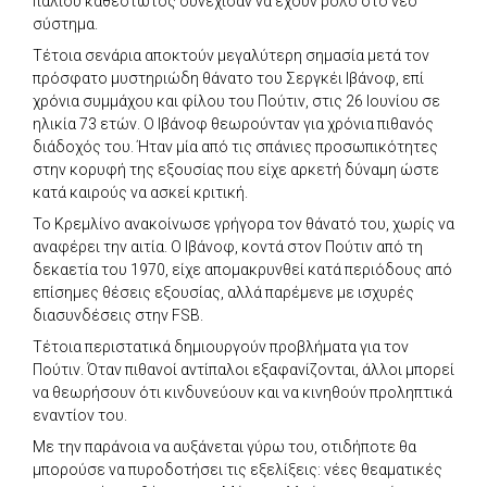
παλιού καθεστώτος συνέχισαν να έχουν ρόλο στο νέο
σύστημα.
Τέτοια σενάρια αποκτούν μεγαλύτερη σημασία μετά τον
πρόσφατο μυστηριώδη θάνατο του Σεργκέι Ιβάνοφ, επί
χρόνια συμμάχου και φίλου του Πούτιν, στις 26 Ιουνίου σε
ηλικία 73 ετών. Ο Ιβάνοφ θεωρούνταν για χρόνια πιθανός
διάδοχός του. Ήταν μία από τις σπάνιες προσωπικότητες
στην κορυφή της εξουσίας που είχε αρκετή δύναμη ώστε
κατά καιρούς να ασκεί κριτική.
Το Κρεμλίνο ανακοίνωσε γρήγορα τον θάνατό του, χωρίς να
αναφέρει την αιτία. Ο Ιβάνοφ, κοντά στον Πούτιν από τη
δεκαετία του 1970, είχε απομακρυνθεί κατά περιόδους από
επίσημες θέσεις εξουσίας, αλλά παρέμενε με ισχυρές
διασυνδέσεις στην FSB.
Τέτοια περιστατικά δημιουργούν προβλήματα για τον
Πούτιν. Όταν πιθανοί αντίπαλοι εξαφανίζονται, άλλοι μπορεί
να θεωρήσουν ότι κινδυνεύουν και να κινηθούν προληπτικά
εναντίον του.
Με την παράνοια να αυξάνεται γύρω του, οτιδήποτε θα
μπορούσε να πυροδοτήσει τις εξελίξεις: νέες θεαματικές