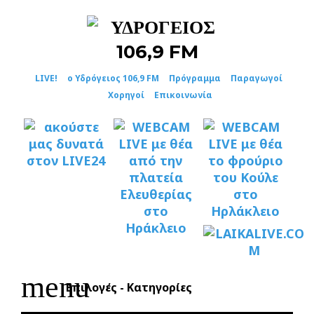
Skip
to
content
LIVE!
ο Υδρόγειος 106,9 FM
Πρόγραμμα
Παραγωγοί
Χορηγοί
Επικοινωνία
menu
Επιλογές - Κατηγορίες