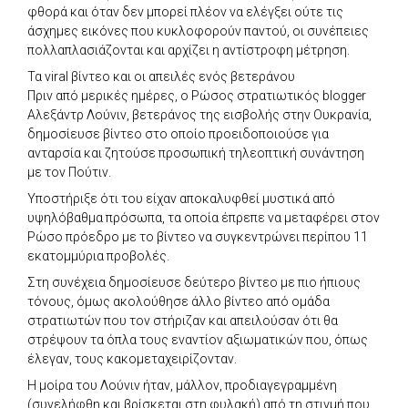
φθορά και όταν δεν μπορεί πλέον να ελέγξει ούτε τις
άσχημες εικόνες που κυκλοφορούν παντού, οι συνέπειες
πολλαπλασιάζονται και αρχίζει η αντίστροφη μέτρηση.
Τα viral βίντεο και οι απειλές ενός βετεράνου
Πριν από μερικές ημέρες, ο Ρώσος στρατιωτικός blogger
Αλεξάντρ Λούνιν, βετεράνος της εισβολής στην Ουκρανία,
δημοσίευσε βίντεο στο οποίο προειδοποιούσε για
ανταρσία και ζητούσε προσωπική τηλεοπτική συνάντηση
με τον Πούτιν.
Υποστήριξε ότι του είχαν αποκαλυφθεί μυστικά από
υψηλόβαθμα πρόσωπα, τα οποία έπρεπε να μεταφέρει στον
Ρώσο πρόεδρο με το βίντεο να συγκεντρώνει περίπου 11
εκατομμύρια προβολές.
Στη συνέχεια δημοσίευσε δεύτερο βίντεο με πιο ήπιους
τόνους, όμως ακολούθησε άλλο βίντεο από ομάδα
στρατιωτών που τον στήριζαν και απειλούσαν ότι θα
στρέψουν τα όπλα τους εναντίον αξιωματικών που, όπως
έλεγαν, τους κακομεταχειρίζονταν.
Η μοίρα του Λούνιν ήταν, μάλλον, προδιαγεγραμμένη
(συνελήφθη και βρίσκεται στη φυλακή) από τη στιγμή που