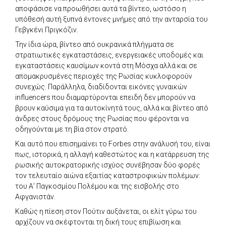
αποφάσισε να προωθήσει αυτά τα βίντεο, ωστόσο η
υπόθεσή αυτή ξυπνά έντονες μνήμες από την ανταρσία του
Γεβγκένι Πριγκόζιν.
Την ίδια ώρα, βίντεο από ουκρανικά πλήγματα σε
στρατιωτικές εγκαταστάσεις, ενεργειακές υποδομές και
εγκαταστάσεις καυσίμων κοντά στη Μόσχα αλλά και σε
απομακρυσμένες περιοχές της Ρωσίας κυκλοφορούν
συνεχώς. Παράλληλα, διαδίδονται εικόνες γυναικών
influencers που διαμαρτύρονται επειδή δεν μπορούν να
βρουν καύσιμα για τα αυτοκίνητά τους, αλλά και βίντεο από
άνδρες στους δρόμους της Ρωσίας που φέρονται να
οδηγούνται με τη βία στον στρατό.
Και αυτό που επισημαίνει το Forbes στην ανάλυσή του, είναι
πως, ιστορικά, η αλλαγή καθεστώτος και η κατάρρευση της
ρωσικής αυτοκρατορικής ισχύος συνέβησαν δύο φορές
τον τελευταίο αιώνα εξαιτίας καταστροφικών πολέμων:
του Α’ Παγκοσμίου Πολέμου και της εισβολής στο
Αφγανιστάν.
Καθώς η πίεση στον Πούτιν αυξάνεται, οι ελίτ γύρω του
αρχίζουν να σκέφτονται τη δική τους επιβίωση και