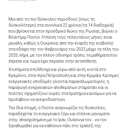
Μια από τις πιο δύσκολες περιόδους (ίσως τη
δυσκολότερη) στα συνολικά 22 χρόνια (τα 14 διαδοχικά)
που βρίσκεται στον προεδρικό θώκο της Ρωσίας, βιώνει ο
Βλαντίμιρ Πούτιν. Η πίεση τους τελευταίους μήνες είναι
μεγάλη, καθώς η Ουκρανία, από την έναρξη της εισβολής
στα εδάφη της τον Φεβρουάριο του 2022 μέχρι τα τέλη του
2025, πήρε, με τον πλέον οδυνηρό τρόπο, τα μαθήματα που
έπρεπε και τώρα έχει περάσει στην αντεπίθεση.
Χτυπήματα στη Μόσχα και γύρω από αυτή, κοντά στο
Κρεμλίνο, στην Αγία Πετρούπολη και στην Κριμαία. Κρίσιμες
ενεργειακές υποδομές γίνονται παρανάλωμα πυρός, η
παραγωγή ενεργειακών αποθεμάτων σταματάει και οι
πολίτες σχηματίζουν ουρές στα πρατήρια καυσίμων για να
προλάβουν να ανεφοδιαστούν.
Την ίδια στιγμή, ο Πούτιν αναγνωρίζει τις δυσκολίες,
παραδέχεται το ενεργειακό ζόρι και στέλνει μηνύματα
στην, απασχολημένη με το Ιράν, Ουάσινγκτον… να τον
ξαναθυμηθεί για να καθίσουν πάλι στο τραπέζι της