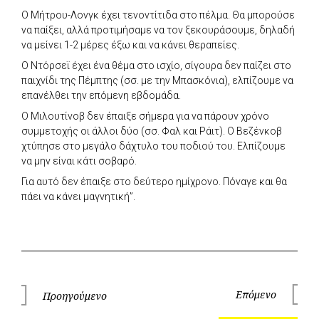
Ο Μήτρου-Λονγκ έχει τενοντίτιδα στο πέλμα. Θα μπορούσε
να παίξει, αλλά προτιμήσαμε να τον ξεκουράσουμε, δηλαδή
να μείνει 1-2 μέρες έξω και να κάνει θεραπείες.
Ο Ντόρσεϊ έχει ένα θέμα στο ισχίο, σίγουρα δεν παίζει στο
παιχνίδι της Πέμπτης (σσ. με την Μπασκόνια), ελπίζουμε να
επανέλθει την επόμενη εβδομάδα.
Ο Μιλουτίνοβ δεν έπαιξε σήμερα για να πάρουν χρόνο
συμμετοχής οι άλλοι δύο (σσ. Φαλ και Ράιτ). Ο Βεζένκοβ
χτύπησε στο μεγάλο δάχτυλο του ποδιού του. Ελπίζουμε
να μην είναι κάτι σοβαρό.
Για αυτό δεν έπαιξε στο δεύτερο ημίχρονο. Πόναγε και θα
πάει να κάνει μαγνητική”.
Πλοήγηση
Επόμενο
Προηγούμενο
Επόμεν
Προηγούμενο