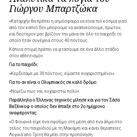
Γιώργου Μπαρτζώκα
«Καταρχήν θα πρέπει η ατμόσφαιρα να είναι πιο κόσμια γιατί
από τον καπνό δεν μπορούμε να αναπνεύσουμε, πρώτον,
και δεύτερον μας βρίζουν την μάνα σε όλο το παιχνίδι το
οποίο ήταν συνέχεια στους 40 πόντους.
Κάποια στιγμή πρέπει να φτάσουμε σε ένα άλλο στάδιο
στον αθλητισμό».
Για το παιχνίδι:
«Κερδίσαμε με 30 πόντους, είμαστε ευχαριστημένοι».
Για το αν είναι ο Ολυμπιακός σε καλό δρόμο:
«Νομίζω πως ναι, ευχαριστώ πολύ».
Παράλληλα ο Έλληνας τεχνικός μίλησε και για τον Σάσα
Βεζένκοφ ο οποίος δεν έπαιξε στο 2ο ημίχρονο
αναφέροντας:
«Ο Φουρνιέ είχε ένα σφύξιμο στη μέση από ένα άλμα στο
τέλος του παιχνιδιού με τη Μακάμπι και κάνει θεραπείες.
Λογικά από Τρίτη θα μπει στην προπόνηση.