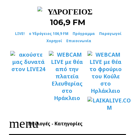
Skip
to
content
LIVE!
ο Υδρόγειος 106,9 FM
Πρόγραμμα
Παραγωγοί
Χορηγοί
Επικοινωνία
menu
Επιλογές - Κατηγορίες