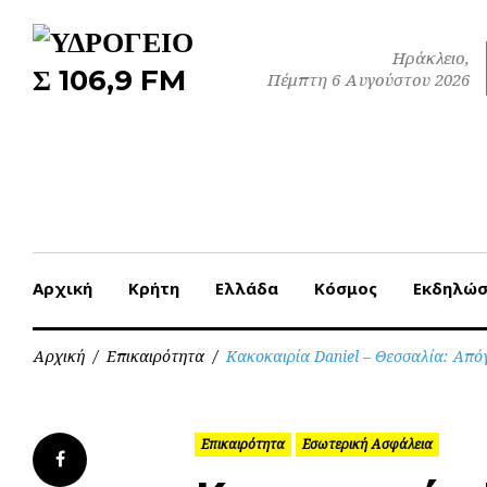
Skip
to
Ηράκλειο,
content
Πέμπτη 6 Αυγούστου 2026
Αρχική
Κρήτη
Ελλάδα
Κόσμος
Εκδηλώσ
Αρχική
/
Επικαιρότητα
/
Κακοκαιρία Daniel – Θεσσαλία: Από
Επικαιρότητα
Εσωτερική Ασφάλεια
Facebook