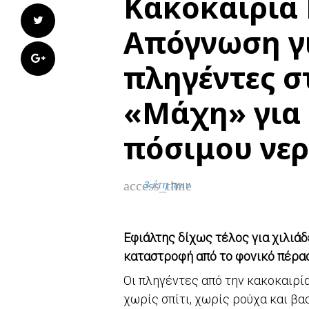
Κακοκαιρία 
Twitter
Απόγνωση γι
Google+
πληγέντες σ
«Μάχη» για
πόσιμου νε
access_time
3 έτη πριν
Εφιάλτης δίχως τέλος για χιλιά
καταστροφή από το φονικό πέρασ
Οι πληγέντες από την κακοκαιρία
χωρίς σπίτι, χωρίς ρούχα και β