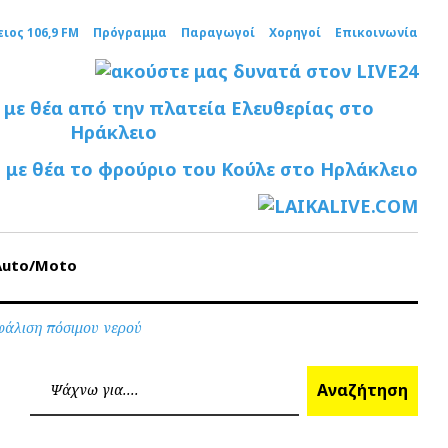
ειος 106,9 FM
Πρόγραμμα
Παραγωγοί
Χορηγοί
Επικοινωνία
Auto/Moto
φάλιση πόσιμου νερού
Ανα
Αναζήτηση