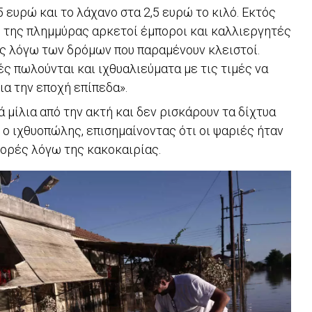
5 ευρώ και το λάχανο στα 2,5 ευρώ το κιλό. Εκτός
 της πλημμύρας αρκετοί έμποροι και καλλιεργητές
ές λόγω των δρόμων που παραμένουν κλειστοί.
ές πωλούνται και ιχθυαλιεύματα με τις τιμές να
ια την εποχή επίπεδα».
ά μίλια από την ακτή και δεν ρισκάρουν τα δίχτυα
ο ιχθυοπώλης, επισημαίνοντας ότι οι ψαριές ήταν
ορές λόγω της κακοκαιρίας.